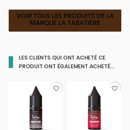
VOIR TOUS LES PRODUITS DE LA
MARQUE LA TABATIÈRE
LES CLIENTS QUI ONT ACHETÉ CE
PRODUIT ONT ÉGALEMENT ACHETÉ...
favorite_border
favorite_border