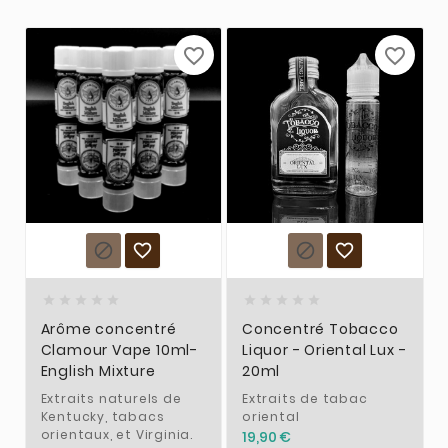
favorite_border
favorite_border














Arôme concentré
Concentré Tobacco
Clamour Vape 10ml-
Liquor - Oriental Lux -
English Mixture
20ml
Extraits naturels de
Extraits de tabac
Kentucky, tabacs
oriental
orientaux, et Virginia.
19,90 €