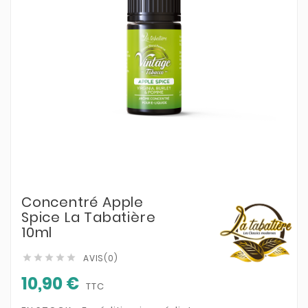
Concentré Apple
Spice La Tabatière
10ml
AVIS(0)





10,90 €
TTC