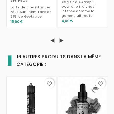
Series x5
Additif d'A&amp;L
pour une fraicheur
Boîte de 5 résistances
intense comme la
Zeus Sub-ohm Tank et
gamme ultimate
Z FLI de Geekvape
4,90 €
15,90 €
16 AUTRES PRODUITS DANS LA MÊME
CATÉGORIE :
favorite_border
favorite_border