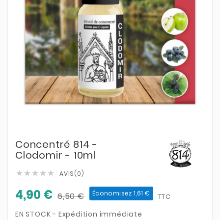
Concentré 814 -
Clodomir - 10ml
AVIS(0)





4,90 €
Économisez 1,61 €
6,50 €
TTC
EN STOCK - Expédition immédiate