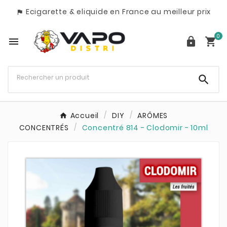
Ecigarette & eliquide en France au meilleur prix

0




Accueil
DIY
ARÔMES
CONCENTRÉS
Concentré 814 - Clodomir - 10ml