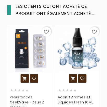
LES CLIENTS QUI ONT ACHETÉ CE
PRODUIT ONT ÉGALEMENT ACHETÉ...
favorite_border
favorite_border














Résistances
Additif Arômes et
GeekVape - Zeus Z
Liquides Fresh 10ML