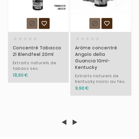














Concentré Tabacco
Arôme concentré
21 Blendfeel 20ml
Angolo della
Guancia 10ml-
Extraits naturels de
Kentucky
tabacs sec.
18,90 €
Extraits naturels de
Kentucky noirci au feu.
9,90 €