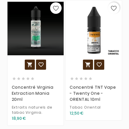
favorite_border
favorite_border














Concentré Virginia
Concentré TNT Vape
Extraction Mania
- Twenty One -
20ml
ORIENTAL 10ml
Extraits naturels de
Tabac Oriental
tabac Virginia.
12,50 €
18,90 €