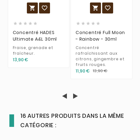














Concentré HADES
Concentré Full Moon
Ultimate A&L 30ml
- Rainbow - 30ml
Fraise, grenade et
Concentré
fraîcheur.
rafraîchissant aux
citrons, gingembre et
13,90 €
fruits rouges.
11,90 €
13,90 €
16 AUTRES PRODUITS DANS LA MÊME
CATÉGORIE :