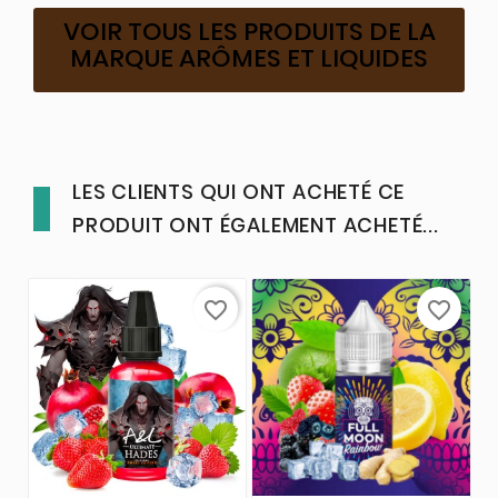
VOIR TOUS LES PRODUITS DE LA
MARQUE ARÔMES ET LIQUIDES
LES CLIENTS QUI ONT ACHETÉ CE
PRODUIT ONT ÉGALEMENT ACHETÉ...
favorite_border
favorite_border