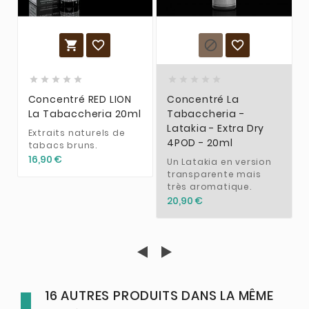














Concentré RED LION
Concentré La
La Tabaccheria 20ml
Tabaccheria -
Latakia - Extra Dry
Extraits naturels de
4POD - 20ml
tabacs bruns.
16,90 €
Un Latakia en version
transparente mais
très aromatique.
20,90 €
16 AUTRES PRODUITS DANS LA MÊME