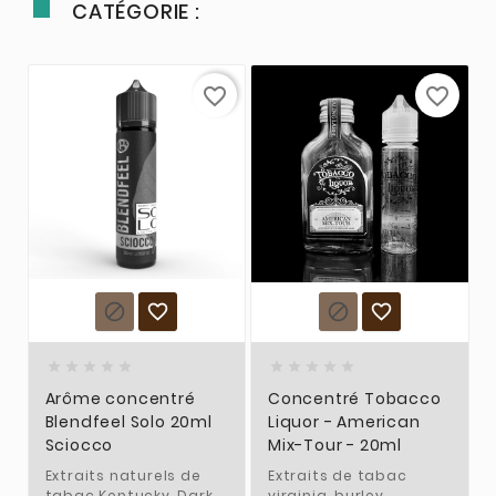
CATÉGORIE :
favorite_border
favorite_border














Arôme concentré
Concentré Tobacco
Blendfeel Solo 20ml
Liquor - American
Sciocco
Mix-Tour - 20ml
Extraits naturels de
Extraits de tabac
tabac Kentucky, Dark
virginia, burley,