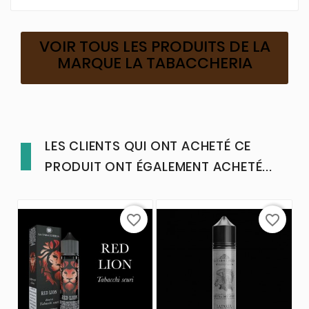
VOIR TOUS LES PRODUITS DE LA
MARQUE LA TABACCHERIA
LES CLIENTS QUI ONT ACHETÉ CE
PRODUIT ONT ÉGALEMENT ACHETÉ...
favorite_border
favorite_border