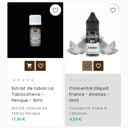
favorite_border
favorite_border














Extrait de tabac La
Concentré Eliquid
Tabaccheria -
France - Ananas -
Perique - 10ml
10ml
Extrait naturel de
Concentré fruité à
tabac Perique.
l'ananas.
17,90 €
4,50 €