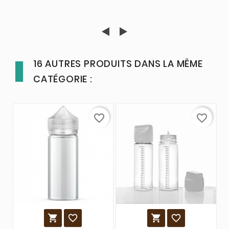
16 AUTRES PRODUITS DANS LA MÊME
CATÉGORIE :
favorite_border
favorite_border



