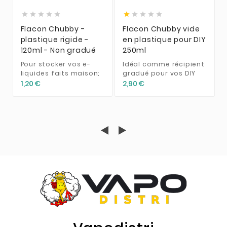










Flacon Chubby -
Flacon Chubby vide
plastique rigide -
en plastique pour DIY
120ml - Non gradué
250ml
Pour stocker vos e-
Idéal comme récipient
liquides faits maison;
gradué pour vos DIY
1,20 €
2,90 €