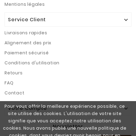
Mentions légales
Service Client

Livraisons rapides
Alignement des prix
Paiement sécurisé
Conditions d'utilisation
Retours
FAQ
Contact
Pour vous offrir la meilleure expérience possible, ce
Votre Compte

site utilise des cookies. L'utilisation de votre site
signifie que vous acceptez notre utilisation des
Newsletter
cookies. Nous avons publié une nouvelle politique de
cookies, dont vous devriez avoir besoin pour en