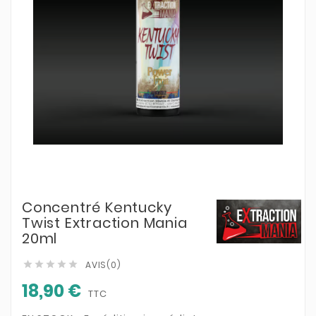
Concentré Kentucky
Twist Extraction Mania
20ml
AVIS(0)





18,90 €
TTC