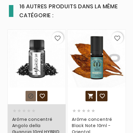
16 AUTRES PRODUITS DANS LA MÊME
CATÉGORIE :
favorite_border
favorite_border














Arôme concentré
Arôme concentré
Angolo della
Black Note 10ml -
Guancia 10ml HYBRID
Oriental