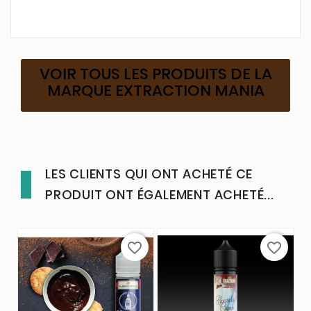
VOIR TOUS LES PRODUITS DE LA
MARQUE EXTRACTION MANIA
LES CLIENTS QUI ONT ACHETÉ CE
PRODUIT ONT ÉGALEMENT ACHETÉ...
favorite_border
favorite_border