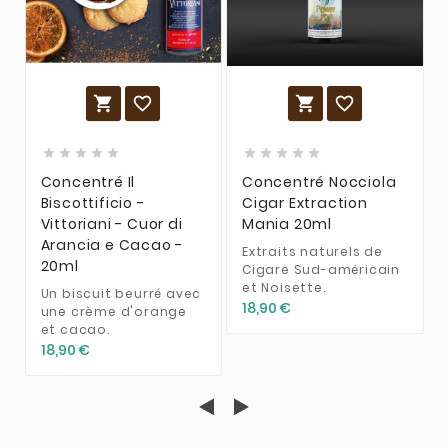














Concentré Il
Concentré Nocciola
Biscottificio -
Cigar Extraction
Vittoriani - Cuor di
Mania 20ml
Arancia e Cacao -
Extraits naturels de
20ml
Cigare Sud-américain
et Noisette.
Un biscuit beurré avec
18,90 €
une crème d'orange
et cacao.
18,90 €