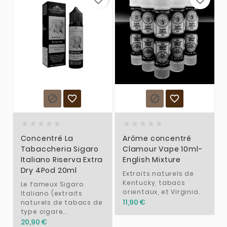














Concentré La
Arôme concentré
Tabaccheria Sigaro
Clamour Vape 10ml-
Italiano Riserva Extra
English Mixture
Dry 4Pod 20ml
Extraits naturels de
Kentucky, tabacs
Le fameux Sigaro
orientaux, et Virginia.
Italiano (extraits
11,90 €
naturels de tabacs de
type cigare...
20,90 €