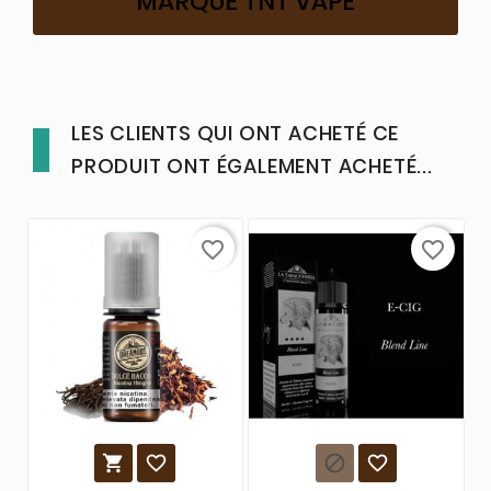
MARQUE TNT VAPE
LES CLIENTS QUI ONT ACHETÉ CE
PRODUIT ONT ÉGALEMENT ACHETÉ...
favorite_border
favorite_border



