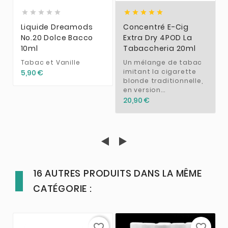










Liquide Dreamods
Concentré E-Cig
No.20 Dolce Bacco
Extra Dry 4POD La
10ml
Tabaccheria 20ml
Tabac et Vanille
Un mélange de tabac
imitant la cigarette
5,90 €
blonde traditionnelle,
en version...
20,90 €
16 AUTRES PRODUITS DANS LA MÊME
CATÉGORIE :
favorite_border
favorite_border