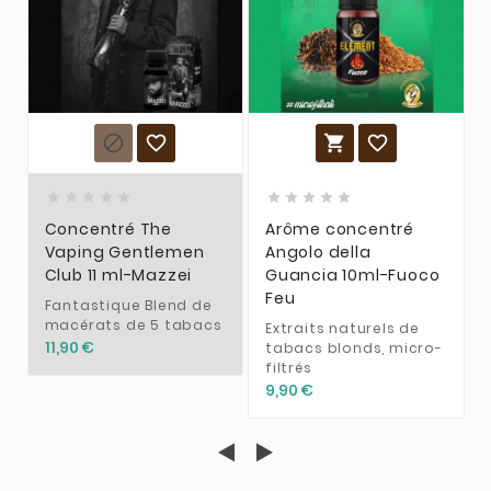














Concentré The
Arôme concentré
Vaping Gentlemen
Angolo della
Club 11 ml-Mazzei
Guancia 10ml-Fuoco
Feu
Fantastique Blend de
macérats de 5 tabacs
Extraits naturels de
11,90 €
tabacs blonds, micro-
filtrés
9,90 €