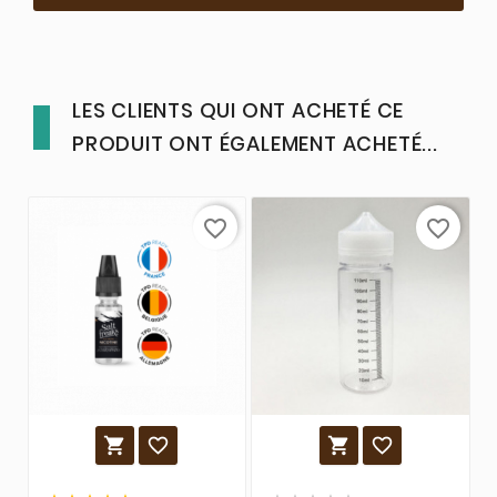
LES CLIENTS QUI ONT ACHETÉ CE
PRODUIT ONT ÉGALEMENT ACHETÉ...
favorite_border
favorite_border



