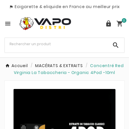
Ecigarette & eliquide en France au meilleur prix

0




Accueil
MACÉRATS & EXTRAITS
Concentré Red
Virginia La Tabaccheria - Organic 4Pod -10ml