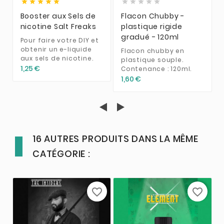










Booster aux Sels de
Flacon Chubby -
nicotine Salt Freaks
plastique rigide
gradué - 120ml
Pour faire votre DIY et
obtenir un e-liquide
Flacon chubby en
aux sels de nicotine.
plastique souple.
1,25 €
Contenance : 120ml.
1,60 €
16 AUTRES PRODUITS DANS LA MÊME
CATÉGORIE :
favorite_border
favorite_border