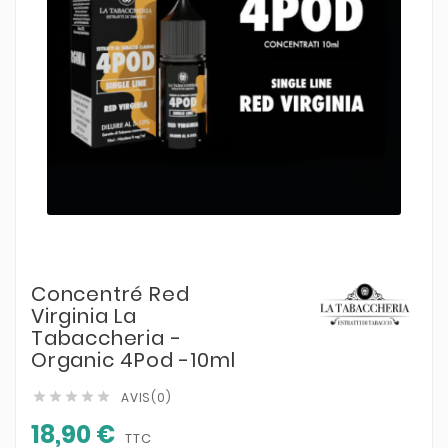
Concentré Red
Virginia La
Tabaccheria -
Organic 4Pod -10ml
AVIS(0)





18,90 €
TTC