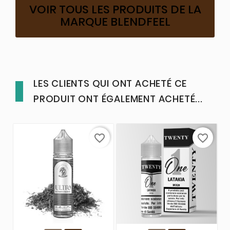
VOIR TOUS LES PRODUITS DE LA
MARQUE BLENDFEEL
LES CLIENTS QUI ONT ACHETÉ CE
PRODUIT ONT ÉGALEMENT ACHETÉ...
favorite_border
favorite_border