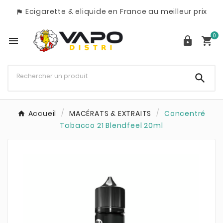
Ecigarette & eliquide en France au meilleur prix

0




Accueil
MACÉRATS & EXTRAITS
Concentré
Tabacco 21 Blendfeel 20ml