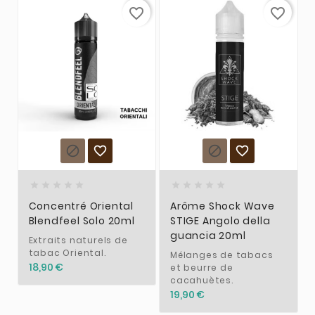
favorite_border
favorite_border














Concentré Oriental
Arôme Shock Wave
Blendfeel Solo 20ml
STIGE Angolo della
guancia 20ml
Extraits naturels de
tabac Oriental.
Mélanges de tabacs
18,90 €
et beurre de
cacahuètes.
19,90 €