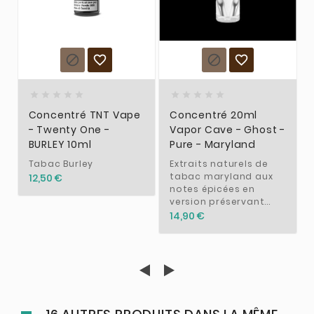














Concentré TNT Vape
Concentré 20ml
- Twenty One -
Vapor Cave - Ghost -
BURLEY 10ml
Pure - Maryland
Tabac Burley
Extraits naturels de
tabac maryland aux
12,50 €
notes épicées en
version préservant...
14,90 €