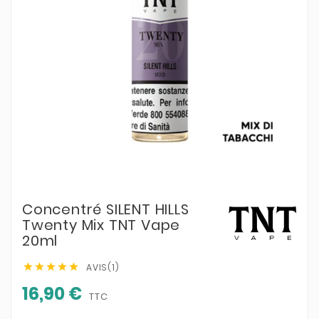
Concentré SILENT HILLS
Twenty Mix TNT Vape
20ml
AVIS(1)





16,90 €
TTC