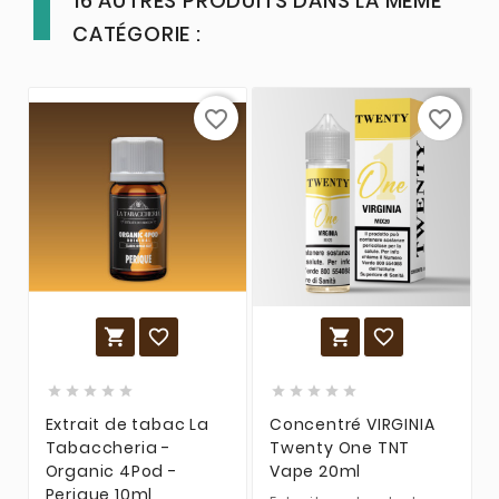
16 AUTRES PRODUITS DANS LA MÊME
CATÉGORIE :
favorite_border
favorite_border














Extrait de tabac La
Concentré VIRGINIA
Tabaccheria -
Twenty One TNT
Organic 4Pod -
Vape 20ml
Perique 10ml