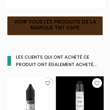
VOIR TOUS LES PRODUITS DE LA
MARQUE TNT VAPE
LES CLIENTS QUI ONT ACHETÉ CE
PRODUIT ONT ÉGALEMENT ACHETÉ...
favorite_border
favorite_border