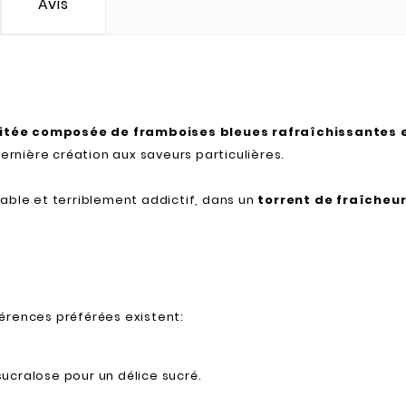
Avis
uitée composée de
framboises bleues
rafraîchissantes 
ernière création aux saveurs particulières.
able et terriblement addictif, dans un
torrent de
fraîcheu
férences préférées existent:
 sucralose pour un délice sucré.