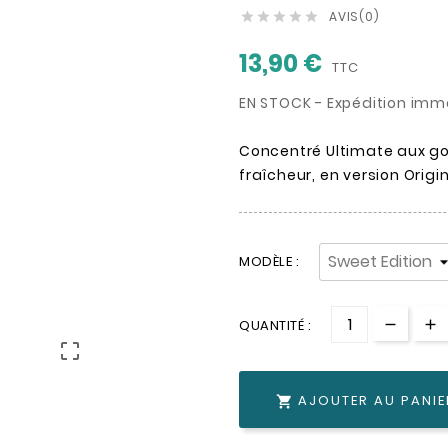
AVIS(0)





13,90 €
TTC
EN STOCK - Expédition imm
Concentré Ultimate aux go
fraîcheur, en version Origi
MODÈLE :
QUANTITÉ :

AJOUTER AU PANIE
