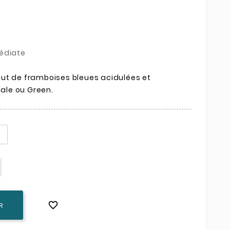
édiate
ut de framboises bleues acidulées et
nale ou Green.

R