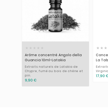











Arôme concentré Angolo della
Conce
Guancia 10ml-Latakia
La Tab
Extraits naturels de Latakia de
Extrai
Chypre, fumé au bois de chêne et
Virgini
pin.
17,90 
9,90 €