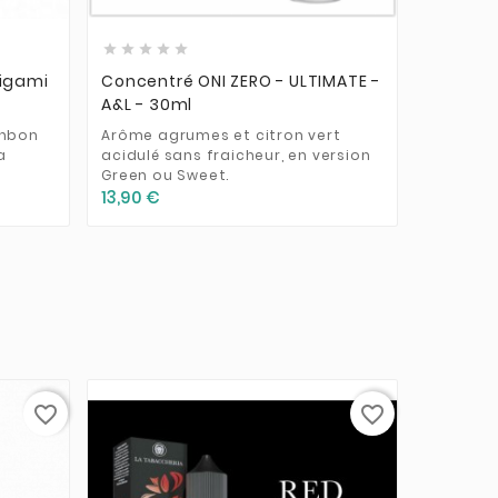








nigami
Concentré ONI ZERO - ULTIMATE -
Concent
A&L - 30ml
Vampir
onbon
Arôme agrumes et citron vert
Un conc
a
acidulé sans fraicheur, en version
agrumes
Green ou Sweet.
12,90 €
13,90 €
favorite_border
favorite_border