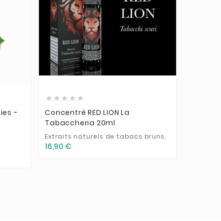











ies -
Concentré RED LION La
Concentr
Tabaccheria 20ml
10ml
e
Extraits naturels de tabacs bruns.
Cavendis
pour les
16,90 €
9,50 €