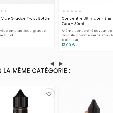







 Vide Gradué Twist Bottle
Concentré Ultimate - Shi
l
Zéro - 30ml
 vide en plastique gradué
Arôme concentré saveur b
ue 60ml.
acidulé pomme verte sans l
fraîcheur.
13,90 €
 LA MÊME CATÉGORIE :
favorite_border