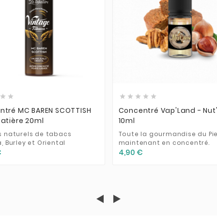













ntré MC BAREN SCOTTISH
Concentré Vap'Land - Nut'
atière 20ml
10ml
ts naturels de tabacs
Toute la gourmandise du Pi
a, Burley et Oriental
maintenant en concentré.
€
4,90 €