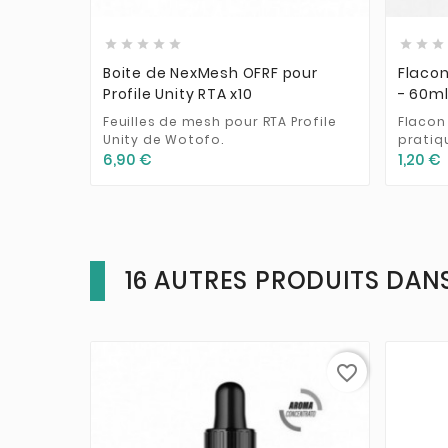








Boite de NexMesh OFRF pour
Flacon
Profile Unity RTA x10
- 60m
Feuilles de mesh pour RTA Profile
Flacon
Unity de Wotofo.
pratiq
6,90 €
1,20 €
16 AUTRES PRODUITS DANS
favorite_border