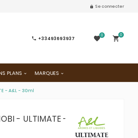
Se connecter

0
0


+33493693937

NS PLANS
MARQUES
E - A&L - 30ml
OBI - ULTIMATE -