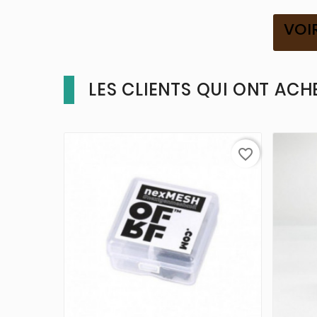
VOI
LES CLIENTS QUI ONT ACH
favorite_border


