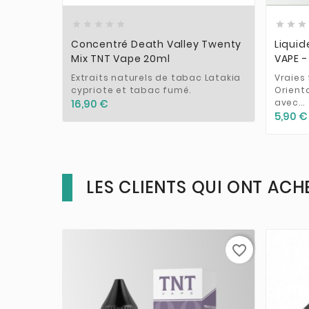








Concentré Death Valley Twenty
Liquid
Mix TNT Vape 20ml
VAPE -
Extraits naturels de tabac Latakia
Vraies 
cypriote et tabac fumé.
Orienta
avec...
16,90 €
5,90 €
LES CLIENTS QUI ONT ACH
favorite_border