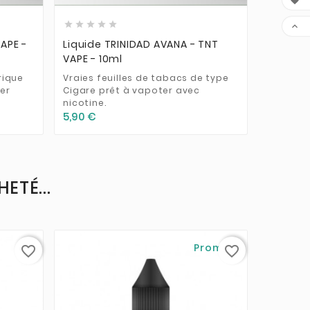










VAPE -
Liquide TRINIDAD AVANA - TNT
Liquide 
VAPE - 10ml
10ml
rique
Vraies feuilles de tabacs de type
Vraies f
er
Cigare prêt à vapoter avec
et Latak
nicotine.
nicotine
5,90 €
5,90 €
ETÉ...
Promo !
favorite_border
favorite_border