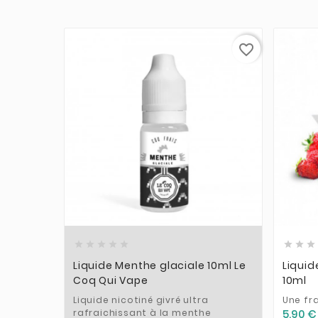
favorite_border











Liquide Menthe glaciale 10ml Le
Liquid
Coq Qui Vape
10ml
Liquide nicotiné givré ultra
Une fra
rafraichissant à la menthe
5,90 €