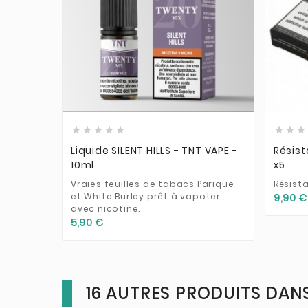











Liquide SILENT HILLS - TNT VAPE -
Résist
10ml
x5
Vraies feuilles de tabacs Parique
Résista
et White Burley prêt à vapoter
9,90 €
avec nicotine.
5,90 €
16 AUTRES PRODUITS DANS