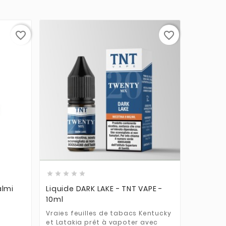
favorite_border
favorite_border











almi
Liquide DARK LAKE - TNT VAPE -
Liquide 
10ml
- 10ml
Vraies feuilles de tabacs Kentucky
Un pur g
et Latakia prêt à vapoter avec
4,92 €