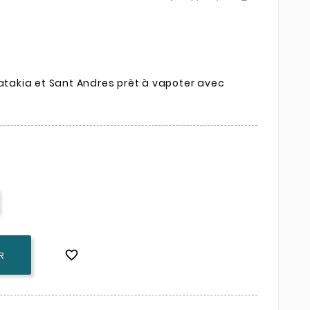
Latakia et Sant Andres prêt à vapoter avec

R