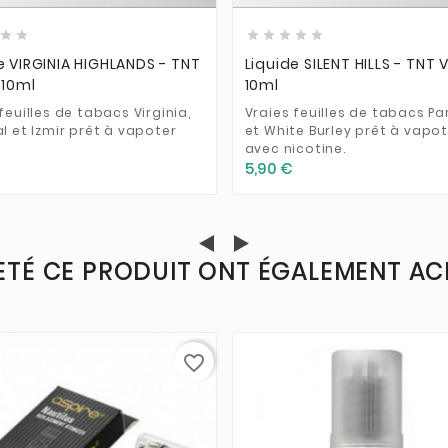







e VIRGINIA HIGHLANDS - TNT
Liquide SILENT HILLS - TNT 
 10ml
10ml
feuilles de tabacs Virginia,
Vraies feuilles de tabacs Pa
l et Izmir prêt à vapoter
et White Burley prêt à vapot
avec nicotine.
5,90 €
ETÉ CE PRODUIT ONT ÉGALEMENT ACH
favorite_border