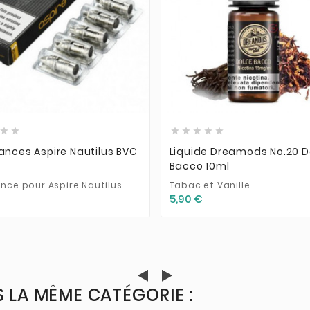













ances Aspire Nautilus BVC
Liquide Dreamods No.20 D
Bacco 10ml
nce pour Aspire Nautilus.
Tabac et Vanille
5,90 €
 LA MÊME CATÉGORIE :