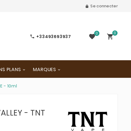
Se connecter

0
0


+33493693937

NS PLANS
MARQUES
E - 10ml
VALLEY - TNT