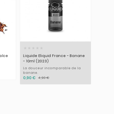











olce
Liquide Eliquid France - Banane
Liquide
- 10ml (2023)
VAPE - 
La douceur incomparable de la
Vraies f
banane.
Cigare p
nicotine
0,90 €
4,90 €
19,90 €