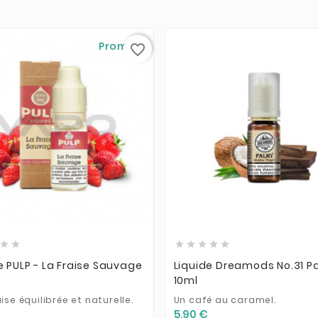
Promo !
favorite_border













e PULP - La Fraise Sauvage
Liquide Dreamods No.31 P
10ml
ise équilibrée et naturelle.
Un café au caramel.
5,90 €