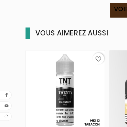
VOI
VOUS AIMEREZ AUSSI
favorite_border


