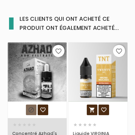
LES CLIENTS QUI ONT ACHETÉ CE
PRODUIT ONT ÉGALEMENT ACHETÉ...
favorite_border
favorite_border














Concentré Azhad's
Liquide VIRGINIA