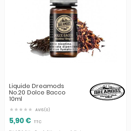
Liquide Dreamods
No.20 Dolce Bacco
10ml
AVIS(0)





5,90 €
TTC