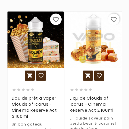
favorite_border
favorite_border














Liquide prêt à vaper
Liquide Clouds of
Clouds of Icarus -
Icarus - Cinema
Cinema Reserve Act
Reserve Act 2 100ml
3 100ml
E-liquide saveur pain
perdu beurré, caramel,
Un bon gâteau
noix de pécan.