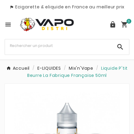
Ecigarette & eliquide en France au meilleur prix

0




Accueil
E-LIQUIDES
Mix'n'Vape
Liquide P'tit
Beurre La Fabrique Française 50ml