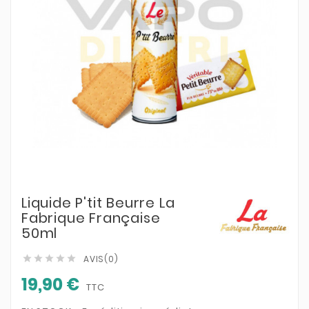
Liquide P'tit Beurre La
Fabrique Française
50ml
AVIS(0)





19,90 €
TTC