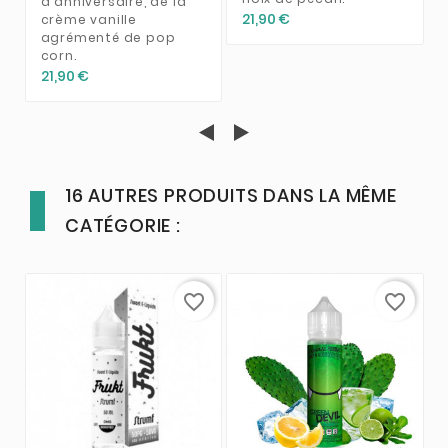
d'anniversaire, de la
21,90 €
crème vanille
agrémenté de pop
corn.
21,90 €
16 AUTRES PRODUITS DANS LA MÊME
CATÉGORIE :
favorite_border
favorite_border