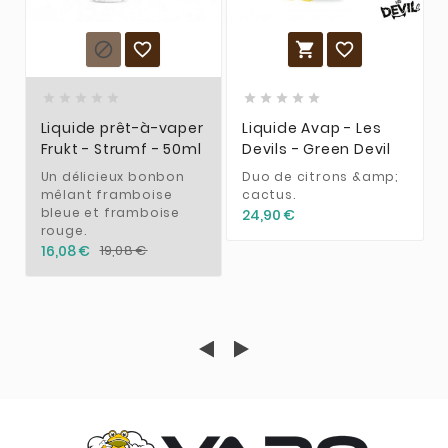














Liquide prêt-à-vaper
Liquide Avap - Les
Frukt - Strumf - 50ml
Devils - Green Devil
Un délicieux bonbon
Duo de citrons &amp;
mêlant framboise
cactus.
bleue et framboise
24,90 €
rouge.
16,08 €
19,08 €