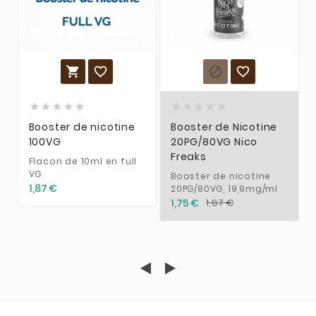














Booster de nicotine
Booster de Nicotine
100VG
20PG/80VG Nico
Freaks
Flacon de 10ml en full
VG
Booster de nicotine
1,87 €
20PG/80VG, 19,9mg/ml
1,75 €
1,87 €