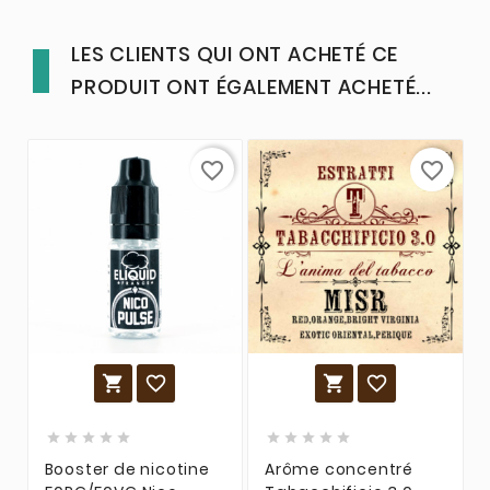
LES CLIENTS QUI ONT ACHETÉ CE
PRODUIT ONT ÉGALEMENT ACHETÉ...
favorite_border
favorite_border














Booster de nicotine
Arôme concentré