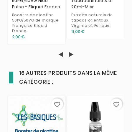
50PG/50VG Nico
Tabacchificio 3.0.
Pulse - Eliquid France
20ml-Misr
Booster de nicotine
Extraits naturels de
50PG/50VG de marque
tabacs orientaux,
française Eliquid
Virginia et Perique.
France.
11,00 €
2,00 €
16 AUTRES PRODUITS DANS LA MÊME
CATÉGORIE :
favorite_border
favorite_border