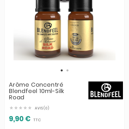
Arôme Concentré
Blendfeel 10ml-Silk
Road
AVIS(0)





9,90 €
TTC