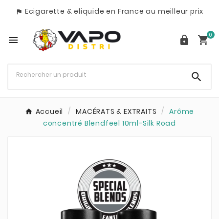
Ecigarette & eliquide en France au meilleur prix

0




Accueil
MACÉRATS & EXTRAITS
Arôme
concentré Blendfeel 10ml-Silk Road