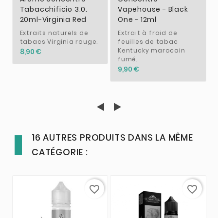
Tabacchificio 3.0.
Vapehouse - Black
20ml-Virginia Red
One - 12ml
Extraits naturels de
Extrait à froid de
tabacs Virginia rouge.
feuilles de tabac
Kentucky marocain
8,90 €
fumé.
9,90 €
16 AUTRES PRODUITS DANS LA MÊME
CATÉGORIE :
favorite_border
favorite_border