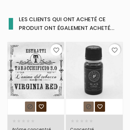
LES CLIENTS QUI ONT ACHETÉ CE
PRODUIT ONT ÉGALEMENT ACHETÉ...
favorite_border
favorite_border














Arôme concentré
Concentré