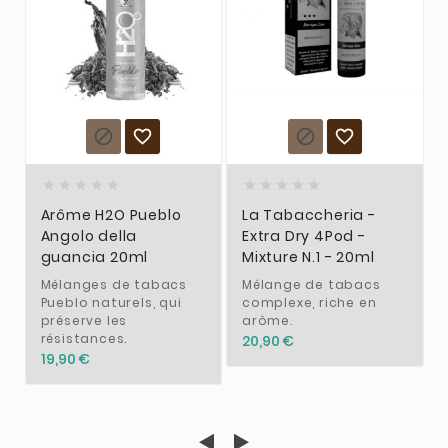














Arôme H2O Pueblo
La Tabaccheria -
Angolo della
Extra Dry 4Pod -
guancia 20ml
Mixture N.1 - 20ml
Mélanges de tabacs
Mélange de tabacs
Pueblo naturels, qui
complexe, riche en
préserve les
arôme.
résistances.
20,90 €
19,90 €