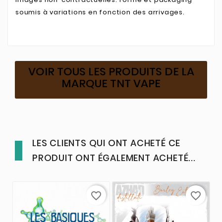
soumis à variations en fonction des arrivages.
VOIR TOUS LES PRODUITS DE LA
MARQUE TNT VAPE
LES CLIENTS QUI ONT ACHETÉ CE
PRODUIT ONT ÉGALEMENT ACHETÉ...
favorite_border
favorite_border