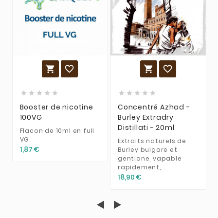














Booster de nicotine
Concentré Azhad -
100VG
Burley Extradry
Distillati - 20ml
Flacon de 10ml en full
VG
Extraits naturels de
1,87 €
Burley bulgare et
gentiane, vapable
rapidement,...
18,90 €