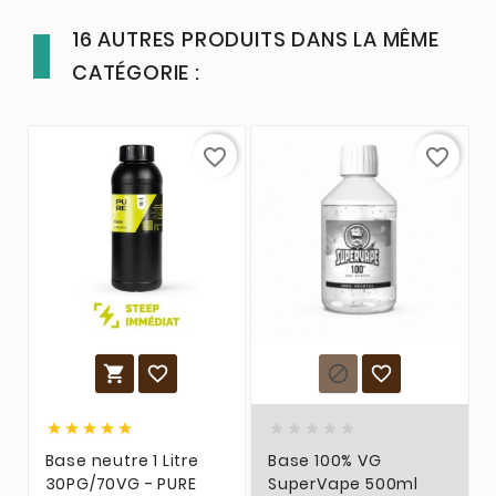
16 AUTRES PRODUITS DANS LA MÊME
CATÉGORIE :
favorite_border
favorite_border














Base neutre 1 Litre
Base 100% VG
30PG/70VG - PURE
SuperVape 500ml