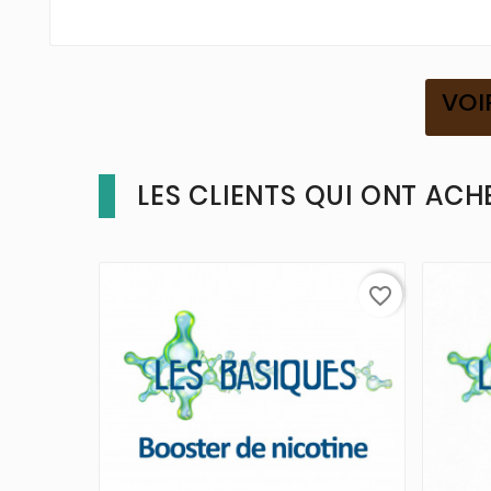
VOI
LES CLIENTS QUI ONT ACH
favorite_border