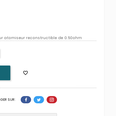
pour atomiseur reconstructible de 0.50ohm

K
GER SUR: