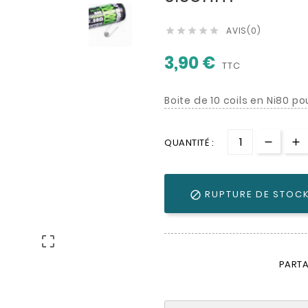
AVIS(0)





3,90 €
TTC
Boite de 10 coils en Ni80 
QUANTITÉ :
RUPTURE DE STOC


PARTA