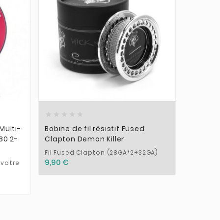











Multi-
Bobine de fil résistif Fused
Fil rési
80 2-
Clapton Demon Killer
Svapo 7
Fil Fused Clapton (28GA*2+32GA)
Bobine d
diamètr
9,90 €
 votre
4,90 €