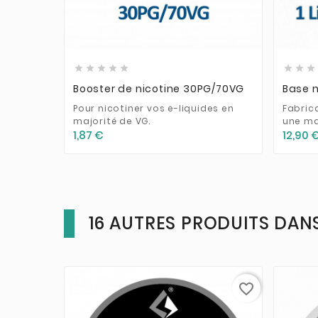











Booster de nicotine 30PG/70VG
Base n
Pour nicotiner vos e-liquides en
Fabric
majorité de VG.
une ma
1,87 €
12,90 
16 AUTRES PRODUITS DANS
favorite_border