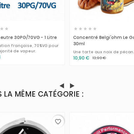













eutre 30PG/70VG - 1 Litre
Concentré Belgi'ohm Le G
30ml
ation française, 70%VG pour
jorité de vapeur.
Une tarte aux noix de pécan
€
10,90 €
13,90 €
 LA MÊME CATÉGORIE :
favorite_border