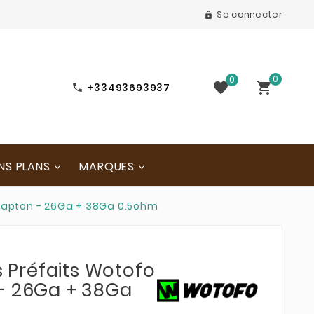
Se connecter

0
0


+33493693937

NS PLANS
MARQUES
 Clapton - 26Ga + 38Ga 0.5ohm
s Préfaits Wotofo
- 26Ga + 38Ga