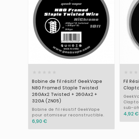











Bobine de fil résitif GeekVape
Fil Ré
N80 Framed Staple Twisted
Clapt
26GAx2 Twisted + 26GAx2 +
GeekVap
32GA (ZN05)
Clapto
sub-o
Bobine de fil résistif GeekVape
4,92 €
pour atomiseur reconstructible.
6,90 €