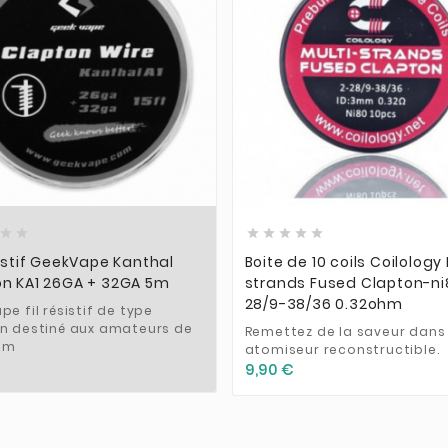













sistif GeekVape Kanthal
Boite de 10 coils Coilology 
on KA1 26GA + 32GA 5m
strands Fused Clapton-ni
28/9-38/36 0.32ohm
e fil résistif de type
n destiné aux amateurs de
Remettez de la saveur dans
hm
atomiseur reconstructible.
9,90 €