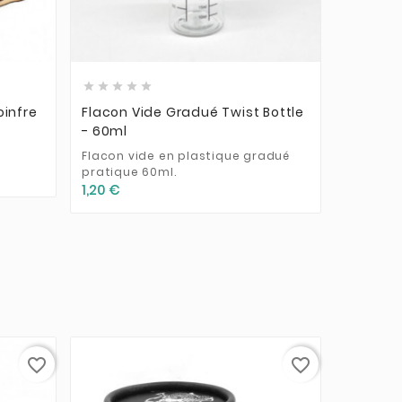








oinfre
Flacon Vide Gradué Twist Bottle
- 60ml
.
Flacon vide en plastique gradué
pratique 60ml.
1,20 €
favorite_border
favorite_border