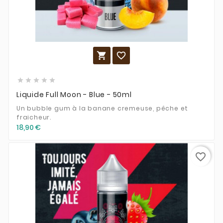







Liquide Full Moon - Blue - 50ml
Un bubble gum à la banane cremeuse, pêche et
fraicheur.
18,90 €
favorite_border