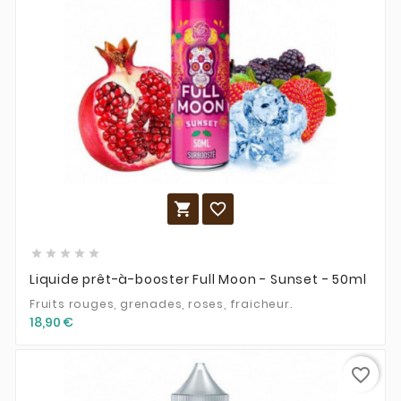







Liquide prêt-à-booster Full Moon - Sunset - 50ml
Fruits rouges, grenades, roses, fraicheur.
18,90 €
favorite_border