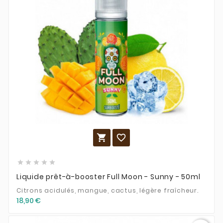







Liquide prêt-à-booster Full Moon - Sunny - 50ml
Citrons acidulés, mangue, cactus, légère fraîcheur.
18,90 €