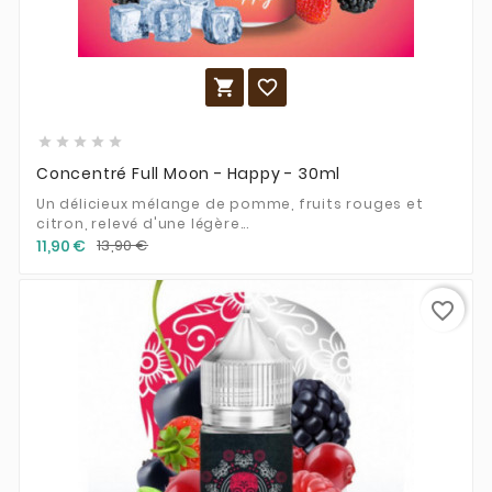







Concentré Full Moon - Happy - 30ml
Un délicieux mélange de pomme, fruits rouges et
citron, relevé d'une légère...
11,90 €
13,90 €
favorite_border