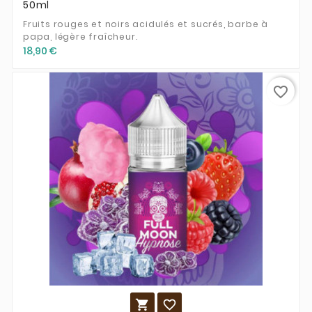
50ml
Fruits rouges et noirs acidulés et sucrés, barbe à
papa, légère fraîcheur.
18,90 €
favorite_border

