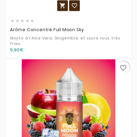







Arôme Concentré Full Moon Sky
Mojito à l'Aloe Vera, Gingembre, et sucre roux, très
frais.
5,90 €
favorite_border