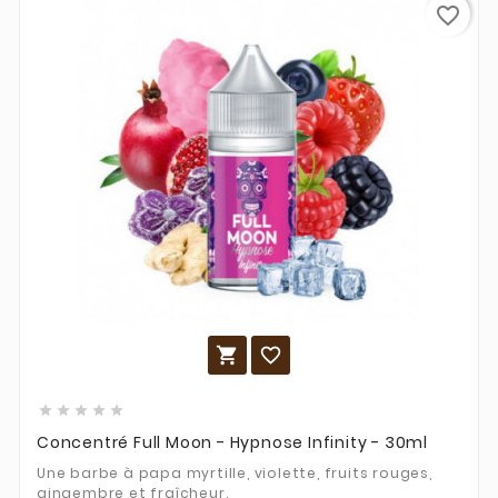
favorite_border







Concentré Full Moon - Hypnose Infinity - 30ml
Une barbe à papa myrtille, violette, fruits rouges,
gingembre et fraîcheur.