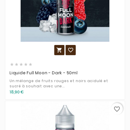







Liquide Full Moon - Dark - 50ml
Un mélange de fruits rouges et noirs acidulé et
sucré à souhait avec une...
18,90 €
favorite_border