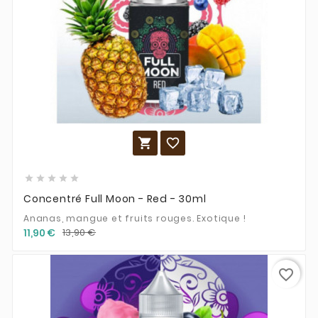







Concentré Full Moon - Red - 30ml
Ananas, mangue et fruits rouges. Exotique !
11,90 €
13,90 €
favorite_border