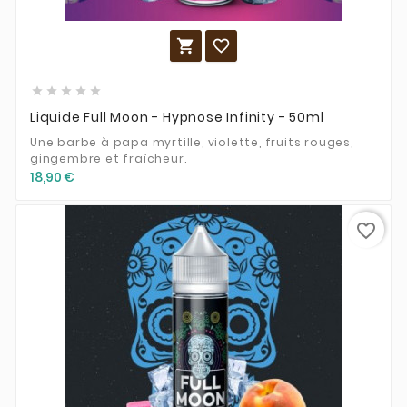







Liquide Full Moon - Hypnose Infinity - 50ml
Une barbe à papa myrtille, violette, fruits rouges,
gingembre et fraîcheur.
18,90 €
favorite_border