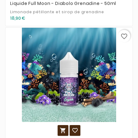
Liquide Full Moon - Diabolo Grenadine - 50ml
Limonade pétillante et sirop de grenadine
18,90 €
favorite_border

