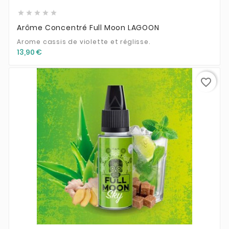





Arôme Concentré Full Moon LAGOON
Arome cassis de violette et réglisse.
13,90 €
favorite_border