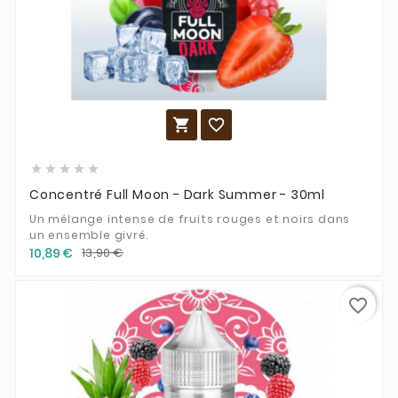







Concentré Full Moon - Dark Summer - 30ml
Un mélange intense de fruits rouges et noirs dans
un ensemble givré.
10,89 €
13,90 €
favorite_border