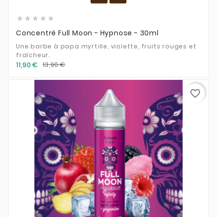





Concentré Full Moon - Hypnose - 30ml
Une barbe à papa myrtille, violette, fruits rouges et
fraîcheur.
11,90 €
13,90 €
favorite_border