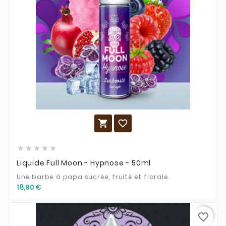







Liquide Full Moon - Hypnose - 50ml
Une barbe à papa sucrée, fruité et florale.
18,90 €
favorite_border