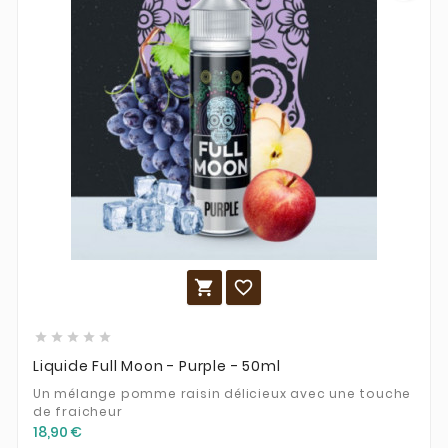







Liquide Full Moon - Purple - 50ml
Un mélange pomme raisin délicieux avec une touche
de fraicheur
18,90 €