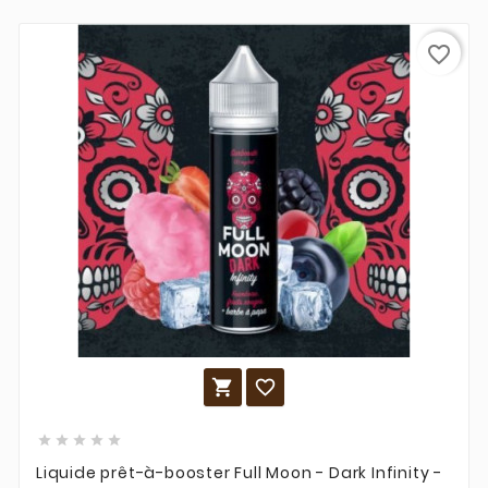
favorite_border







Liquide prêt-à-booster Full Moon - Dark Infinity -