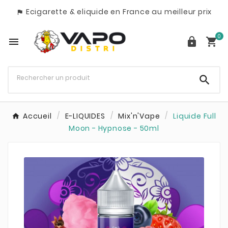
Ecigarette & eliquide en France au meilleur prix

0




Accueil
E-LIQUIDES
Mix'n'Vape
Liquide Full
Moon - Hypnose - 50ml