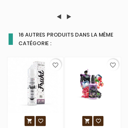
16 AUTRES PRODUITS DANS LA MÊME
CATÉGORIE :
favorite_border
favorite_border



