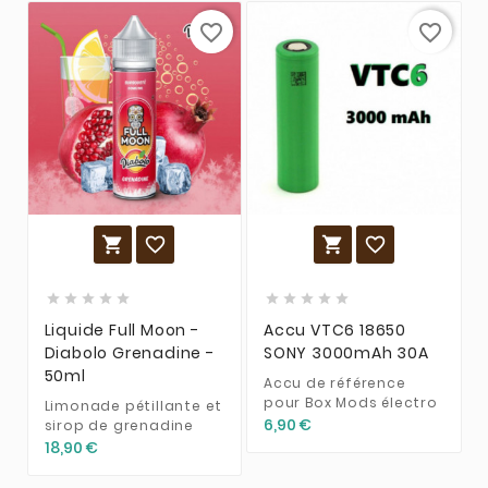
favorite_border
favorite_border














Liquide Full Moon -
Accu VTC6 18650
Diabolo Grenadine -
SONY 3000mAh 30A
50ml
Accu de référence
pour Box Mods électro
Limonade pétillante et
6,90 €
sirop de grenadine
18,90 €