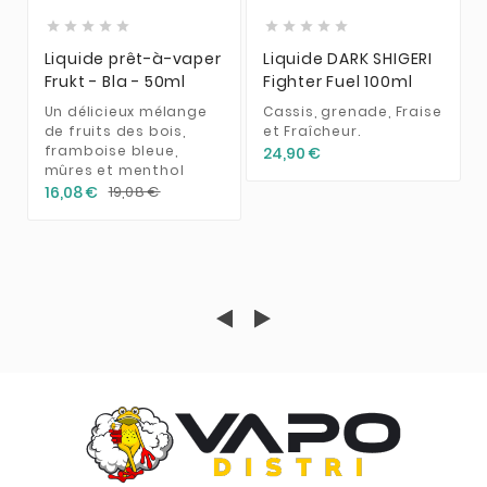










Liquide prêt-à-vaper
Liquide DARK SHIGERI
Frukt - Bla - 50ml
Fighter Fuel 100ml
Un délicieux mélange
Cassis, grenade, Fraise
de fruits des bois,
et Fraîcheur.
framboise bleue,
24,90 €
mûres et menthol
16,08 €
19,08 €