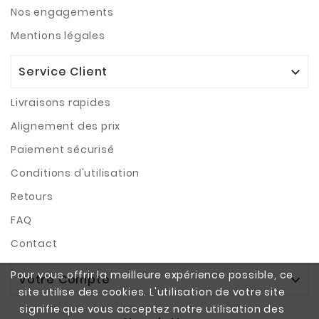
Nos engagements
Mentions légales
Service Client

Livraisons rapides
Alignement des prix
Paiement sécurisé
Conditions d'utilisation
Retours
FAQ
Contact
Pour vous offrir la meilleure expérience possible, ce
Votre Compte

site utilise des cookies. L'utilisation de votre site
signifie que vous acceptez notre utilisation des