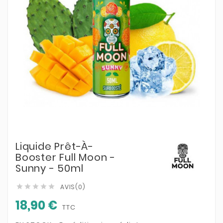
Liquide Prêt-À-
Booster Full Moon -
Sunny - 50ml
AVIS(0)





18,90 €
TTC