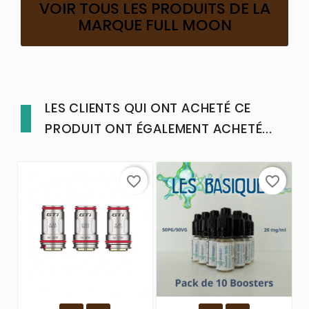
VOIR TOUS LES PRODUITS DE LA
MARQUE FULL MOON
LES CLIENTS QUI ONT ACHETÉ CE
PRODUIT ONT ÉGALEMENT ACHETÉ...
favorite_border
favorite_border