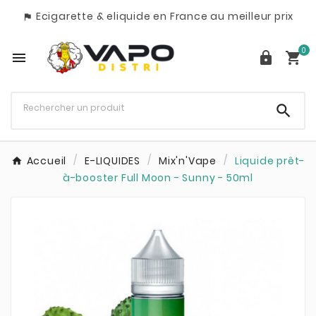
Ecigarette & eliquide en France au meilleur prix

0




Accueil
E-LIQUIDES
Mix'n'Vape
Liquide prêt-
à-booster Full Moon - Sunny - 50ml