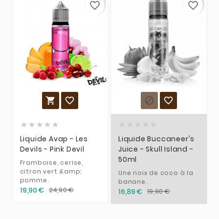
favorite_border
favorite_border














Liquide Avap - Les
Liquide Buccaneer's
Devils - Pink Devil
Juice - Skull Island -
50ml
Framboise, cerise,
citron vert &amp;
Une noix de coco à la
pomme.
banane.
19,90 €
24,90 €
16,89 €
19,90 €