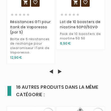














Résistances GTI pour
Lot de 10 boosters de
Itank de Vaporesso
nicotine 50PG/50VG
(par 5)
Pack de 10 boosters de
nicotine 50 50
Boîte de 5 résistances
6,90 €
de rechange pour
clearomiseur iTank de
Vaporesso.
12,90 €
16 AUTRES PRODUITS DANS LA MÊME
CATÉGORIE :