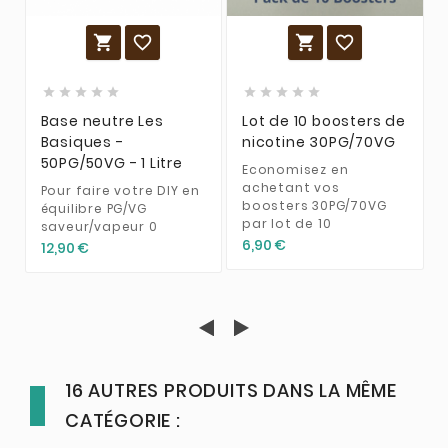














Base neutre Les
Lot de 10 boosters de
Basiques -
nicotine 30PG/70VG
50PG/50VG - 1 Litre
Economisez en
achetant vos
Pour faire votre DIY en
boosters 30PG/70VG
équilibre PG/VG
par lot de 10
saveur/vapeur 0
6,90 €
12,90 €
16 AUTRES PRODUITS DANS LA MÊME
CATÉGORIE :