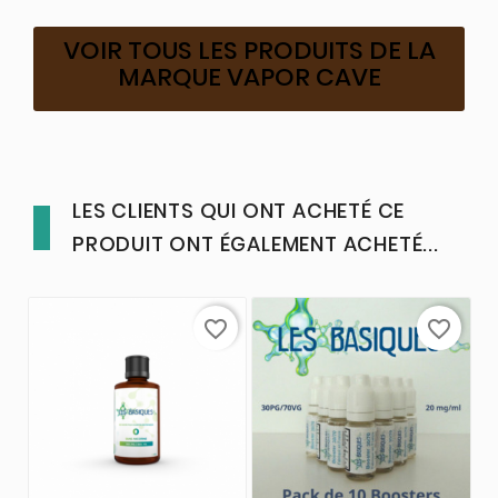
VOIR TOUS LES PRODUITS DE LA
MARQUE VAPOR CAVE
LES CLIENTS QUI ONT ACHETÉ CE
PRODUIT ONT ÉGALEMENT ACHETÉ...
favorite_border
favorite_border