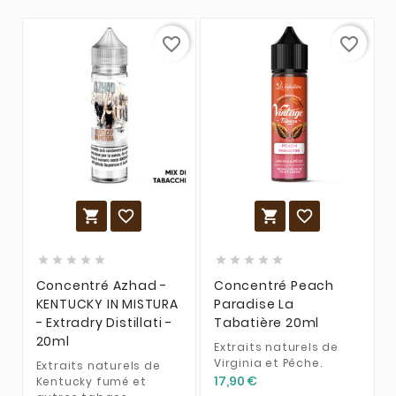
favorite_border
favorite_border














Concentré Azhad -
Concentré Peach
KENTUCKY IN MISTURA
Paradise La
- Extradry Distillati -
Tabatière 20ml
20ml
Extraits naturels de
Virginia et Pêche.
Extraits naturels de
17,90 €
Kentucky fumé et