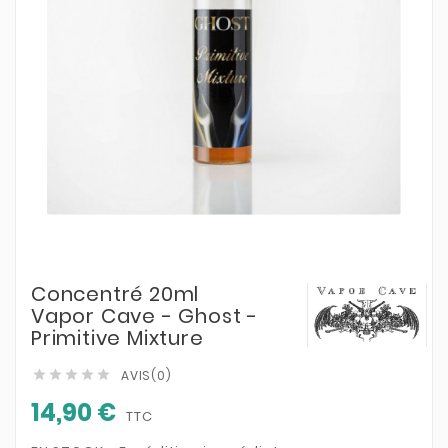
Concentré 20ml
Vapor Cave - Ghost -
Primitive Mixture
AVIS(0)





14,90 €
TTC