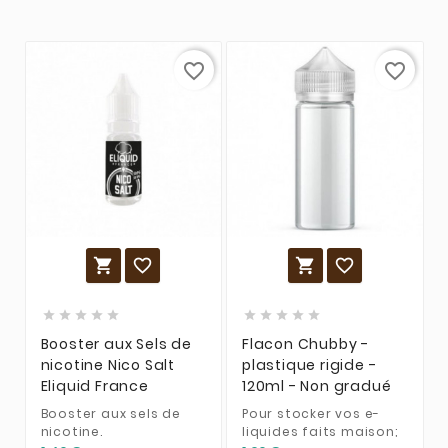
favorite_border
favorite_border














Booster aux Sels de
Flacon Chubby -
nicotine Nico Salt
plastique rigide -
Eliquid France
120ml - Non gradué
Booster aux sels de
Pour stocker vos e-
nicotine.
liquides faits maison;