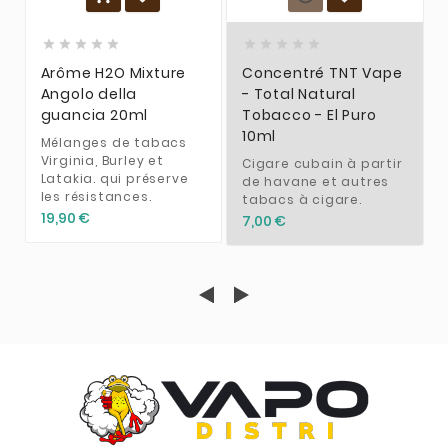










Arôme H2O Mixture
Concentré TNT Vape
Angolo della
- Total Natural
guancia 20ml
Tobacco - El Puro
10ml
Mélanges de tabacs
Virginia, Burley et
Cigare cubain à partir
Latakia. qui préserve
de havane et autres
les résistances.
tabacs à cigare.
19,90 €
7,00 €