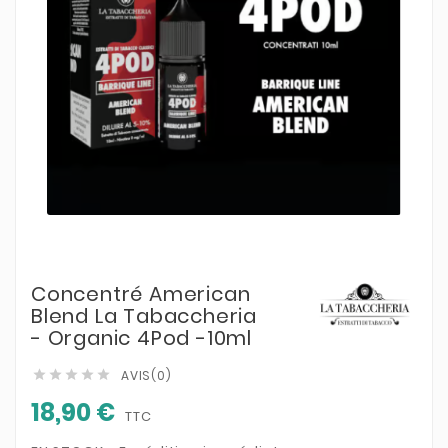
Concentré American
Blend La Tabaccheria
- Organic 4Pod -10ml
AVIS(0)





18,90 €
TTC