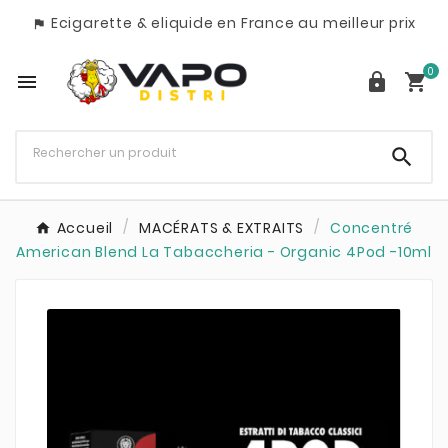
Ecigarette & eliquide en France au meilleur prix

0




Accueil
MACÉRATS & EXTRAITS
Concentré
American Blend La Tabaccheria - Organic 4Pod -10ml