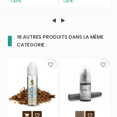
1,40 €
1,20 €
16 AUTRES PRODUITS DANS LA MÊME
CATÉGORIE :
favorite_border
favorite_border



