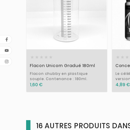











Flacon Unicorn Gradué 180ml
Concen
Flacon chubby en plastique
Le cél
souple. Contenance : 180ml.
version
1,60 €
4,89 €
16 AUTRES PRODUITS DANS