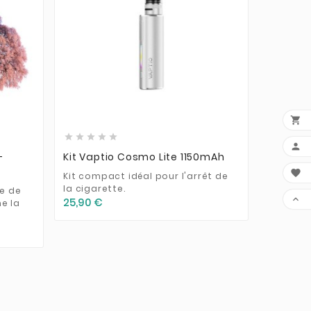













-
Kit Vaptio Cosmo Lite 1150mAh
Base 70
1 Litre

Kit compact idéal pour l'arrêt de
la cigarette.
e de
Base en 

25,90 €
e la
Glycol à
arômes
13,50 €