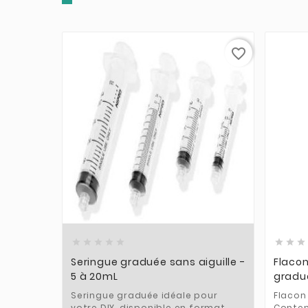
favorite_border











Seringue graduée sans aiguille -
Flacon
5 à 20mL
gradu
Seringue graduée idéale pour
Flacon
votre DIY, disponible en format
Conten