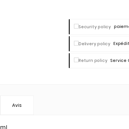
Paieme
Expédi
Service 
Avis
0ml