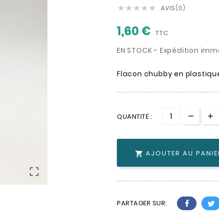
AVIS(0)





1,60 €
TTC
EN STOCK - Expédition imm
Flacon chubby en plastiqu
QUANTITÉ :
AJOUTER AU PANIE


PARTAGER SUR: