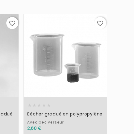
favorite_border
favorite_border











radué
Bécher gradué en polypropylène
Flacon 
non-gr
Avec bec verseur
2,60 €
Flacon m
Gorilla 