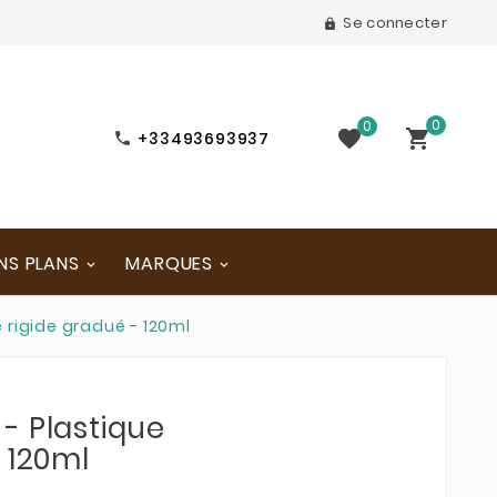
Se connecter

0
0


+33493693937

NS PLANS
MARQUES
 rigide gradué - 120ml
- Plastique
 120ml