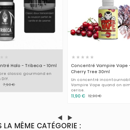













tré Halo - Tribeca - 10ml
Concentré Vampire Vape 
Cherry Tree 30ml
èbre classic gourmand en
 DIY.
Un concentré incontournabl
7,90 €
Vampire Vape quand on aim
cerise.
11,90 €
12,90 €
 LA MÊME CATÉGORIE :