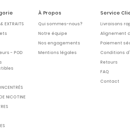
gorie
À Propos
Service Cli
& EXTRAITS
Qui sommes-nous?
Livraisons ra
ets
Notre équipe
Alignement d
Nos engagements
Paiement sé
eurs - POD
Mentions légales
Conditions d'
s
Retours
tibles
FAQ
Contact
ONCENTRÉS
DE NICOTINE
TRES
ES