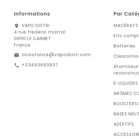
Informations
Par Caté
VAPO DISTRI
MACÉRATS 
location_on
4 rue frederic mistral
Kits compl
06110 LE CANNET
France
Batteries
assistance@vapodistri.com
email
Clearomis
+33493693937
call
Atomiseur
reconstruc
E-LIQUIDES
ARÔMES C
BOOSTERS 
BASES NEU
ADDITIFS
ACCESSOIR