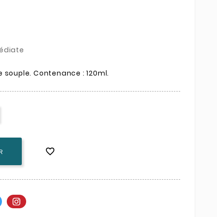
édiate
e souple. Contenance : 120ml.

R