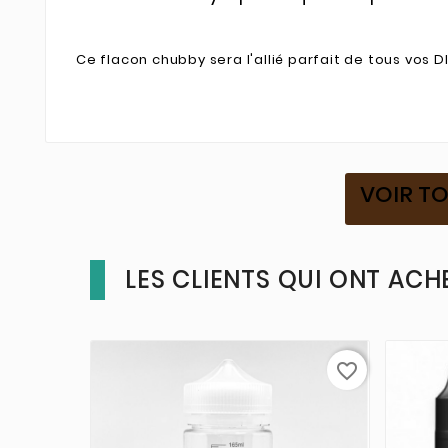
Ce flacon chubby sera l'allié parfait de tous vos DI
VOIR T
LES CLIENTS QUI ONT ACH
favorite_border