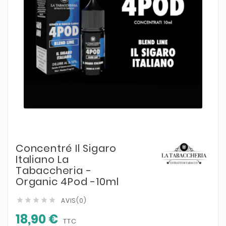
Concentré Il Sigaro
Italiano La
Tabaccheria -
Organic 4Pod -10ml
AVIS(0)





18,90 €
TTC