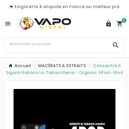
Ecigarette & eliquide en France au meilleur prix

0




Accueil
MACÉRATS & EXTRAITS
Concentré Il
Sigaro Italiano La Tabaccheria - Organic 4Pod -10ml