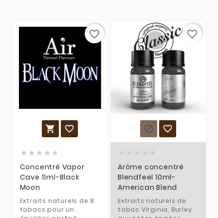
favorite_border
favorite_border














Concentré Vapor
Arôme concentré
Cave 11ml-Black
Blendfeel 10ml-
Moon
American Blend
Extraits naturels de 8
Extraits naturels de
tabacs pour un
tabac Virginia, Burley