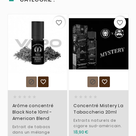
favorite_border
favorite_border














Arôme concentré
Concentré Mistery La
Black Note 10ml -
Tabaccheria 20ml
American Blend
Extraits naturels de
cigare sud-américain.
Extrait de tabacs
18,90 €
dans un mélange