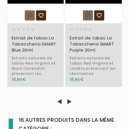














Extrait de tabac La
Extrait de tabac La
Tabaccheria SMART
Tabaccheria SMART
Blue 20ml
Purple 20ml
Extraits naturels de
Extraits naturels de
tabac Red Virginia et
tabac Red Virginia et
Black Cavendish
Latakia préservant les
préservant les...
résistances.
18,90 €
18,90 €
16 AUTRES PRODUITS DANS LA MÊME
CATÉGORIE :