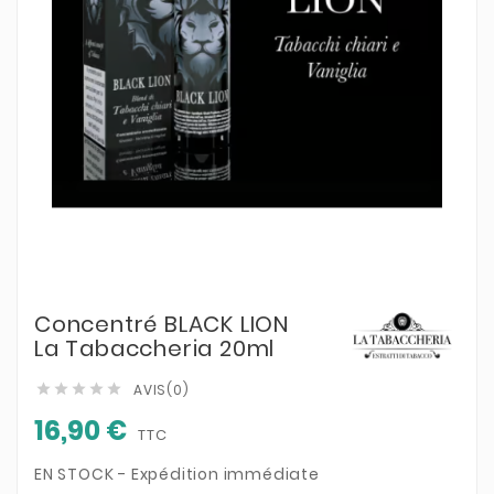
Concentré BLACK LION
La Tabaccheria 20ml
AVIS(0)





16,90 €
TTC
EN STOCK - Expédition immédiate