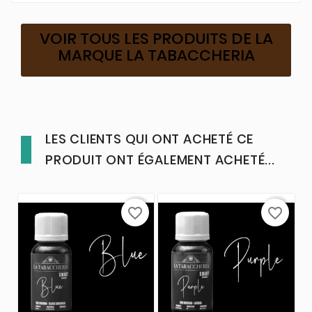
VOIR TOUS LES PRODUITS DE LA
MARQUE LA TABACCHERIA
LES CLIENTS QUI ONT ACHETÉ CE
PRODUIT ONT ÉGALEMENT ACHETÉ...
favorite_border
favorite_border