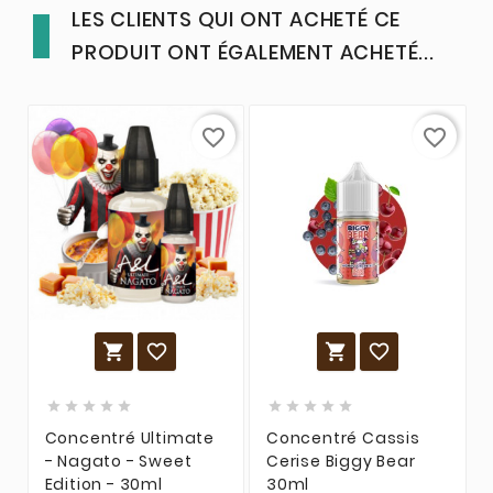
LES CLIENTS QUI ONT ACHETÉ CE
PRODUIT ONT ÉGALEMENT ACHETÉ...
favorite_border
favorite_border














Concentré Ultimate
Concentré Cassis
- Nagato - Sweet
Cerise Biggy Bear
Edition - 30ml
30ml