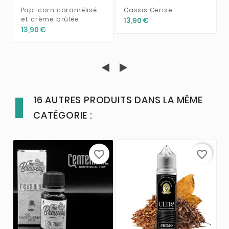
Pop-corn caramélisé
Cassis Cerise
et crème brûlée.
13,90 €
13,90 €
16 AUTRES PRODUITS DANS LA MÊME
CATÉGORIE :
favorite_border
favorite_border