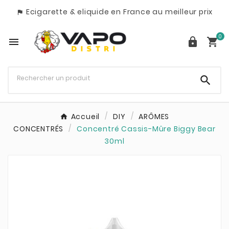
Ecigarette & eliquide en France au meilleur prix

0




Accueil
DIY
ARÔMES
CONCENTRÉS
Concentré Cassis-Mûre Biggy Bear
30ml