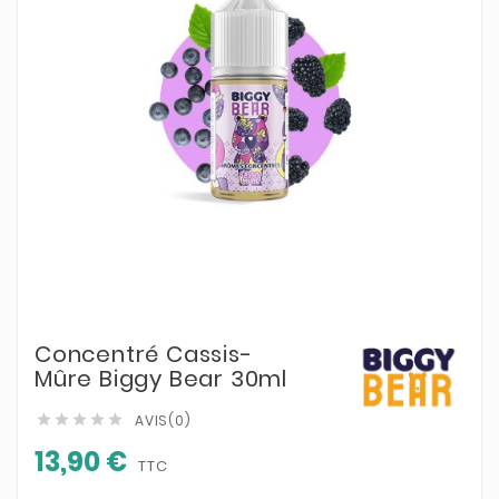
Concentré Cassis-
Mûre Biggy Bear 30ml
AVIS(0)





13,90 €
TTC