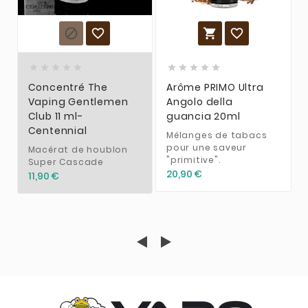














Concentré The
Arôme PRIMO Ultra
Vaping Gentlemen
Angolo della
Club 11 ml-
guancia 20ml
Centennial
Mélanges de tabacs
pour une saveur
Macérat de houblon
"primitive".
Super Cascade
20,90 €
11,90 €