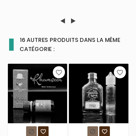
16 AUTRES PRODUITS DANS LA MÊME
CATÉGORIE :
favorite_border
favorite_border



