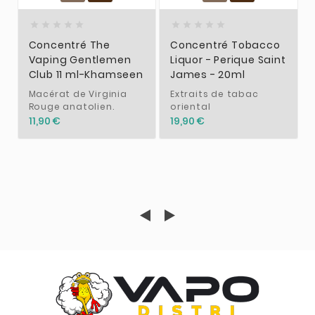










Concentré The
Concentré Tobacco
Vaping Gentlemen
Liquor - Perique Saint
Club 11 ml-Khamseen
James - 20ml
Macérat de Virginia
Extraits de tabac
Rouge anatolien.
oriental
11,90 €
19,90 €