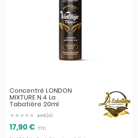
Concentré LONDON
MIXTURE N.4 La
Tabatière 20ml
AVIS(0)





17,90 €
TTC