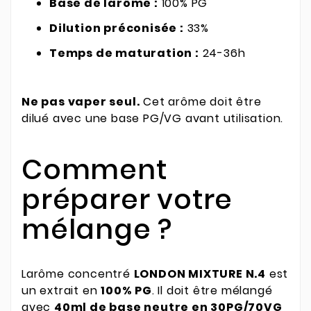
Base de larôme :
100% PG
Dilution préconisée :
33%
Temps de maturation :
24-36h
Ne pas vaper seul.
Cet arôme doit être
dilué avec une base PG/VG avant utilisation.
Comment
préparer votre
mélange ?
Larôme concentré
LONDON MIXTURE N.4
est
un extrait en
100% PG
. Il doit être mélangé
avec
40ml de base neutre en 30PG/70VG