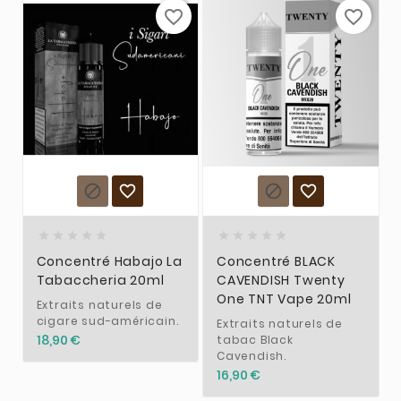
favorite_border
favorite_border














Concentré Habajo La
Concentré BLACK
Tabaccheria 20ml
CAVENDISH Twenty
One TNT Vape 20ml
Extraits naturels de
cigare sud-américain.
Extraits naturels de
18,90 €
tabac Black
Cavendish.
16,90 €