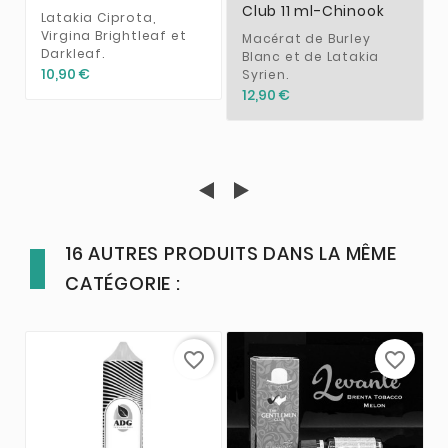
Club 11 ml-Chinook
Latakia Ciprota,
Virgina Brightleaf et
Macérat de Burley
Darkleaf.
Blanc et de Latakia
10,90 €
Syrien.
12,90 €
16 AUTRES PRODUITS DANS LA MÊME
CATÉGORIE :
favorite_border
favorite_border