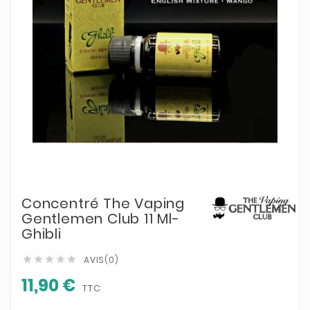
Concentré The Vaping
Gentlemen Club 11 Ml-
Ghibli
AVIS(0)





11,90 €
TTC