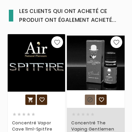
LES CLIENTS QUI ONT ACHETÉ CE
PRODUIT ONT ÉGALEMENT ACHETÉ...
favorite_border
favorite_border














Concentré Vapor
Concentré The
Cave 11ml-Spitfire
Vaping Gentlemen