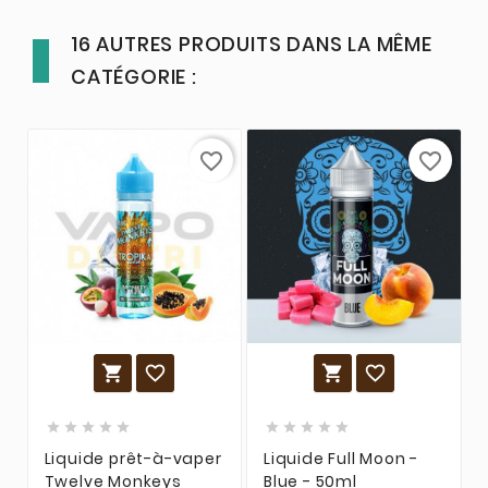
16 AUTRES PRODUITS DANS LA MÊME
CATÉGORIE :
favorite_border
favorite_border














Liquide prêt-à-vaper
Liquide Full Moon -
Twelve Monkeys
Blue - 50ml