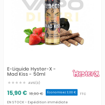
E-Liquide Hyster-X -
Mad Kiss - 50ml
AVIS(0)





15,90 €
Économisez 3,00 €
18,90 €
TTC
EN STOCK - Expédition immédiate