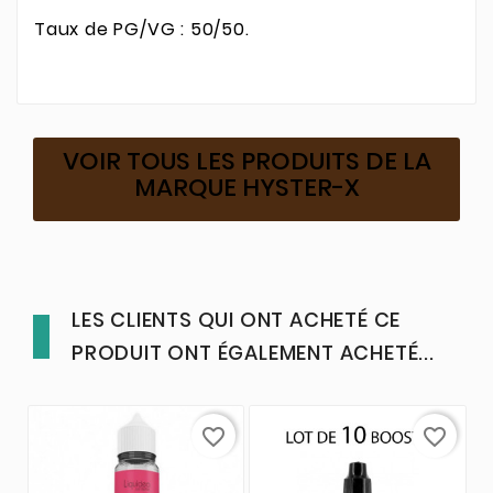
Taux de PG/VG : 50/50.
VOIR TOUS LES PRODUITS DE LA
MARQUE HYSTER-X
LES CLIENTS QUI ONT ACHETÉ CE
PRODUIT ONT ÉGALEMENT ACHETÉ...
favorite_border
favorite_border