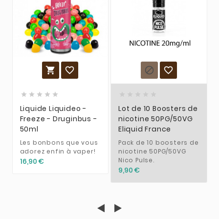














Liquide Liquideo -
Lot de 10 Boosters de
Freeze - Druginbus -
nicotine 50PG/50VG
50ml
Eliquid France
Les bonbons que vous
Pack de 10 boosters de
adorez enfin à vaper!
nicotine 50PG/50VG
Nico Pulse.
16,90 €
9,90 €