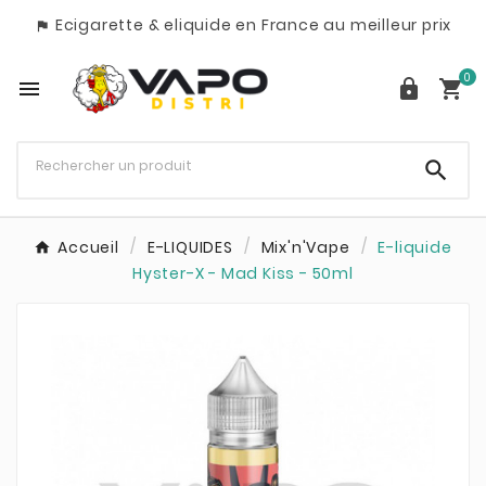
Ecigarette & eliquide en France au meilleur prix

0




Accueil
E-LIQUIDES
Mix'n'Vape
E-liquide
Hyster-X - Mad Kiss - 50ml