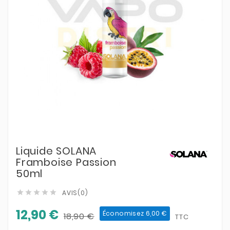
Liquide SOLANA
Framboise Passion
50ml
AVIS(0)





12,90 €
Économisez 6,00 €
18,90 €
TTC