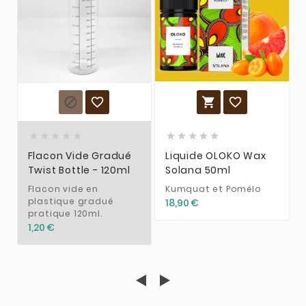














Flacon Vide Gradué
Liquide OLOKO Wax
Twist Bottle - 120ml
Solana 50ml
Flacon vide en
Kumquat et Pomélo
plastique gradué
18,90 €
pratique 120ml.
1,20 €