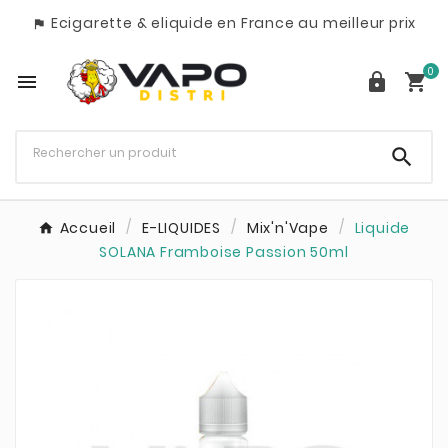
Ecigarette & eliquide en France au meilleur prix

0




Accueil
E-LIQUIDES
Mix'n'Vape
Liquide
SOLANA Framboise Passion 50ml