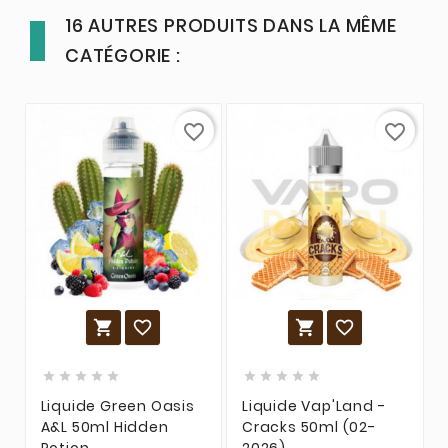
16 AUTRES PRODUITS DANS LA MÊME
CATÉGORIE :
favorite_border
favorite_border














Liquide Green Oasis
Liquide Vap'Land -
A&L 50ml Hidden
Cracks 50ml (02-
Potion
2026)