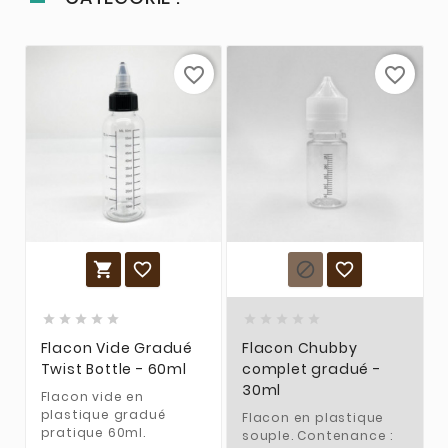
favorite_border
favorite_border














Flacon Vide Gradué
Flacon Chubby
Twist Bottle - 60ml
complet gradué -
30ml
Flacon vide en
plastique gradué
Flacon en plastique
pratique 60ml.
souple. Contenance :