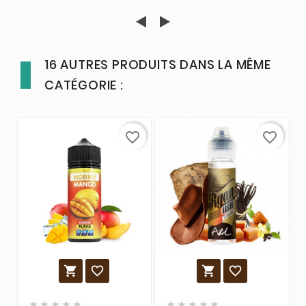
16 AUTRES PRODUITS DANS LA MÊME
CATÉGORIE :
favorite_border
favorite_border













