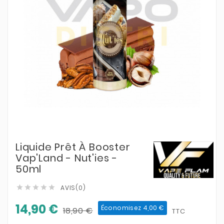
Liquide Prêt À Booster
Vap'Land - Nut'ies -
50ml
AVIS(0)





14,90 €
Économisez 4,00 €
18,90 €
TTC