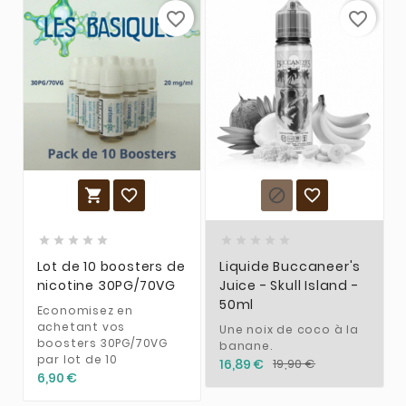
favorite_border
favorite_border














Lot de 10 boosters de
Liquide Buccaneer's
nicotine 30PG/70VG
Juice - Skull Island -
50ml
Economisez en
achetant vos
Une noix de coco à la
boosters 30PG/70VG
banane.
par lot de 10
16,89 €
19,90 €
6,90 €