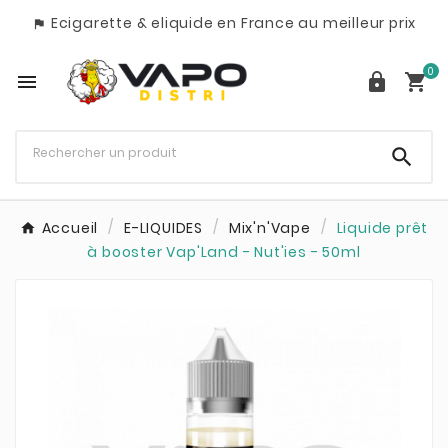
Ecigarette & eliquide en France au meilleur prix

0




Accueil
E-LIQUIDES
Mix'n'Vape
Liquide prêt
à booster Vap'Land - Nut'ies - 50ml