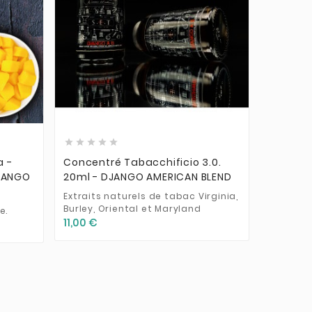











a -
Concentré Tabacchificio 3.0.
Arôme c
 MANGO
20ml - DJANGO AMERICAN BLEND
Guancia
Smoke
Extraits naturels de tabac Virginia,
Burley, Oriental et Maryland
e.
Extraits
11,00 €
12,90 €