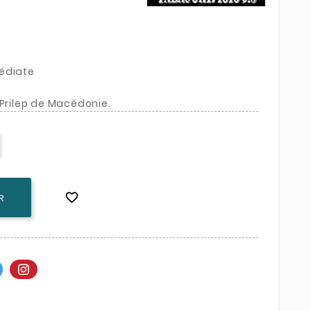
édiate
 Prilep de Macédonie.

R