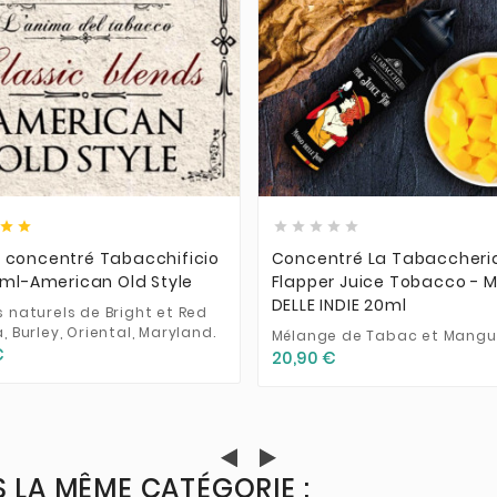













 concentré Tabacchificio
Concentré La Tabaccheri
0ml-American Old Style
Flapper Juice Tobacco -
DELLE INDIE 20ml
s naturels de Bright et Red
a, Burley, Oriental, Maryland.
Mélange de Tabac et Mangu
€
20,90 €
 LA MÊME CATÉGORIE :