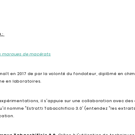
.:
les marques de macérats
 naît en 2017 de par la volonté du fondateur, diplômé en chi
he en laboratoires.
périmentations, il s'appuie sur une collaboration avec des 
il nomme "Estratti Tabacchificio 3.0' (entendez "les extrait
cation.