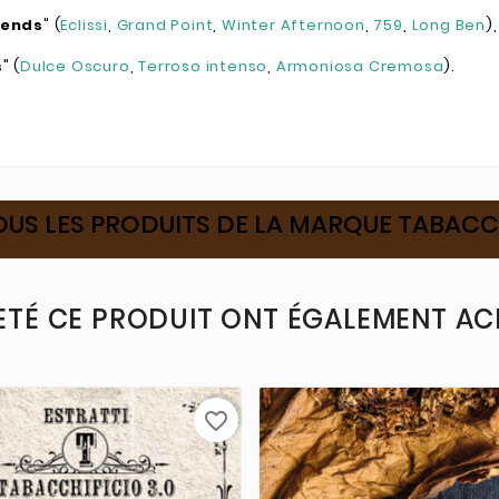
lends
" (
Eclissi
,
Grand Point
,
Winter Afternoon
,
759
,
Long Ben
),
s
" (
Dulce Oscuro
,
Terroso intenso
,
Armoniosa Cremosa
).
OUS LES PRODUITS DE LA MARQUE TABACC
ETÉ CE PRODUIT ONT ÉGALEMENT ACH
favorite_border