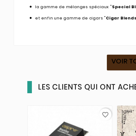
la gamme de mélanges spéciaux "
Special B
et enfin une gamme de cigars "
Cigar Blend
VOIR T
LES CLIENTS QUI ONT ACH
favorite_border