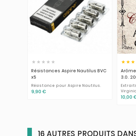











Résistances Aspire Nautilus BVC
Arôme
x5
3.0. 2
Résistance pour Aspire Nautilus.
Extrait
Virgini
9,90 €
10,00 
16 AUTRES PRODUITS DANS