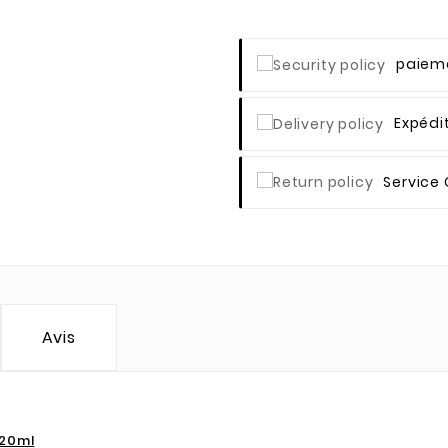
Paieme
Expédi
Service 
Avis
 20ml