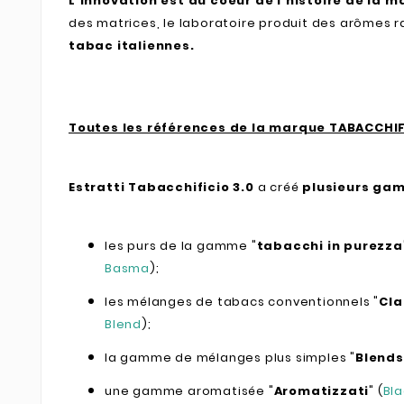
L'innovation est au coeur de l'histoire de la 
des matrices, le laboratoire produit des arômes r
tabac italiennes.
Toutes les références de la marque TABACCHIF
Estratti Tabacchificio 3.0
a créé
plusieurs gam
les purs de la gamme "
tabacchi in purezza
Basma
);
les mélanges de tabacs conventionnels "
Cla
Blend
);
la gamme de mélanges plus simples "
Blends
une gamme aromatisée "
Aromatizzati
" (
Bl