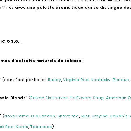
marque Tabacchificio 3.0
. Grâce à l'utilisation de techniqu
affinés avec
une palette aromatique qui se distingue de
ICIO 3.0.:
mes d'extraits naturels de tabacs
:
" (dont font partie les
Burley
,
Virginia Red
,
Kentucky
,
Perique
ssic Blends
" (
Balkan Six Leaves
,
Halfzware Shag
,
American O
" (
Nova Roma
,
Old London
,
Shavanee
,
Misr
,
Smyrna
,
Balkan's 
ack Bee
, Keras
,
Tabacoco
);