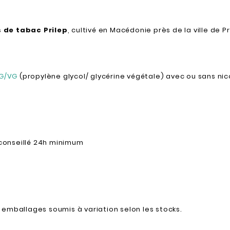
s de tabac Prilep
, cultivé en Macédonie près de la ville de P
PG/VG
(propylène glycol/ glycérine végétale) avec ou sans nic
conseillé 24h minimum
emballages soumis à variation selon les stocks.