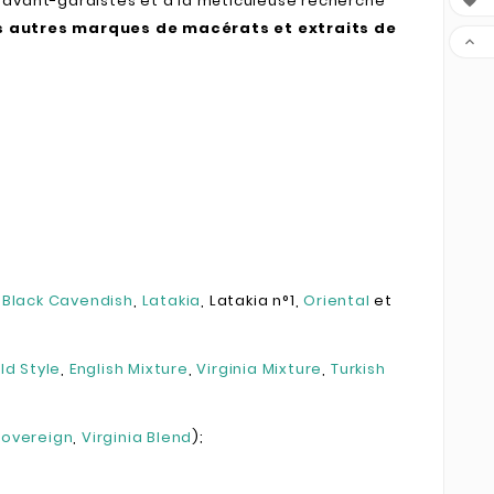
es avant-gardistes et à la méticuleuse recherche

s autres marques de macérats et extraits de

,
Black Cavendish
,
Latakia
, Latakia n°1,
Oriental
et
ld Style
,
English Mixture
,
Virginia Mixture
,
Turkish
Sovereign
,
Virginia Blend
);