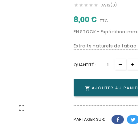
AVIS(0)





8,00 €
TTC
EN STOCK - Expédition imm
Extraits naturels de tabac
QUANTITÉ :
AJOUTER AU PANIE


PARTAGER SUR: