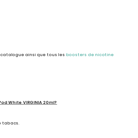
s
catalogue ainsi que tous les
boosters de nicotine
od White VIRGINIA 20ml?
e tabacs.