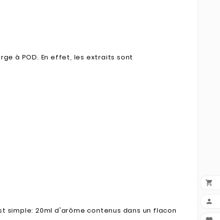
e à POD. En effet, les extraits sont


st simple: 20ml d'arôme contenus dans un flacon