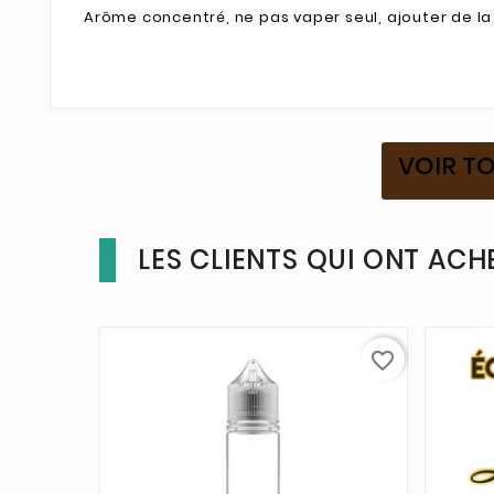
Arôme concentré, ne pas vaper seul, ajouter de la
VOIR TO
LES CLIENTS QUI ONT ACH
favorite_border