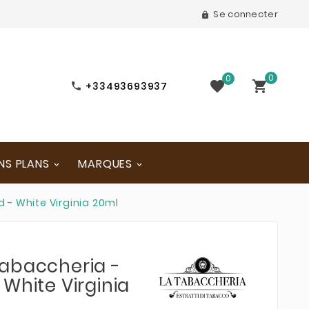
Se connecter

0
0


+33493693937

NS PLANS
MARQUES
 - White Virginia 20ml
abaccheria -
White Virginia