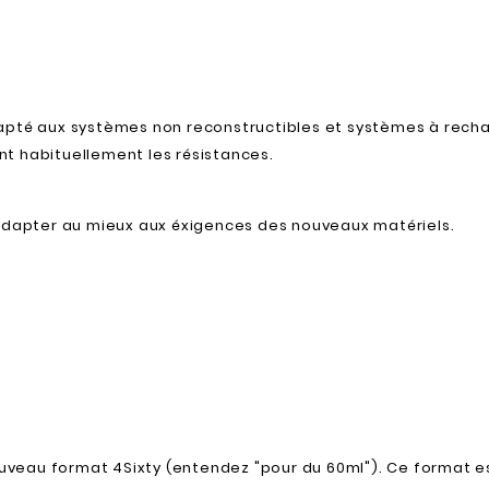
pté aux systèmes non reconstructibles et systèmes à recharg
t habituellement les résistances.
'adapter au mieux aux éxigences des nouveaux matériels.
veau format 4Sixty (entendez "pour du 60ml"). Ce format e