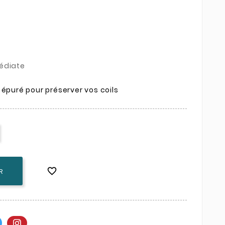
édiate
 épuré pour préserver vos coils

R