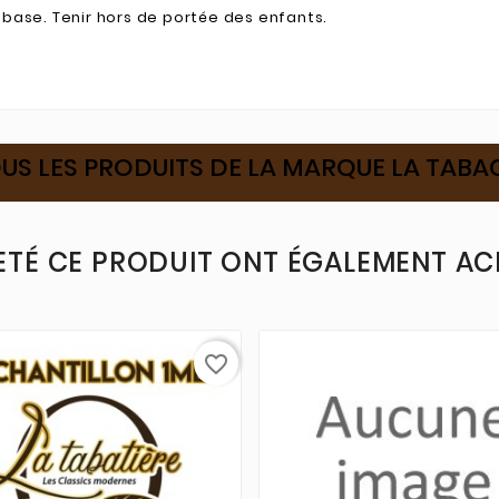
 base. Tenir hors de portée des enfants.
US LES PRODUITS DE LA MARQUE LA TAB
ETÉ CE PRODUIT ONT ÉGALEMENT ACH
favorite_border