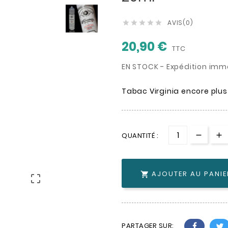
AVIS(0)





20,90 €
TTC
EN STOCK - Expédition imm
Tabac Virginia encore plus
QUANTITÉ :
AJOUTER AU PANIE


PARTAGER SUR: