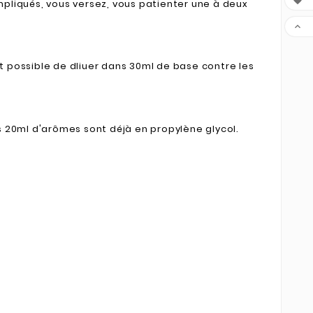

ompliqués, vous versez, vous patienter une à deux

t possible de dliuer dans 30ml de base contre les
s 20ml d'arômes sont déjà en propylène glycol.