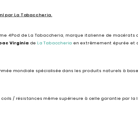
ml par La Tabaccheria.
eme 4Pod de La Tabaccheria, marque italienne de macérats de
bac Virginia
de
La Tabaccheria
en extrêmement épurée et 
mée mondiale spécialisée dans les produits naturels à base 
coils / résistances même supérieure à celle garantie par la 