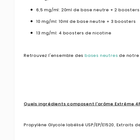
6,5 mg/ml: 20ml de base neutre + 2 booster
10 mg/ml: 10ml de base neutre + 3 boosters
13 mg/ml: 4 boosters de nicotine
Retrouvez l'ensemble des
bases neutres
de notre 
Quels ingrédients composent l'arôme Extrême 4P
Propylène Glycole labélisé
USP/EP/E1520, Extraits d