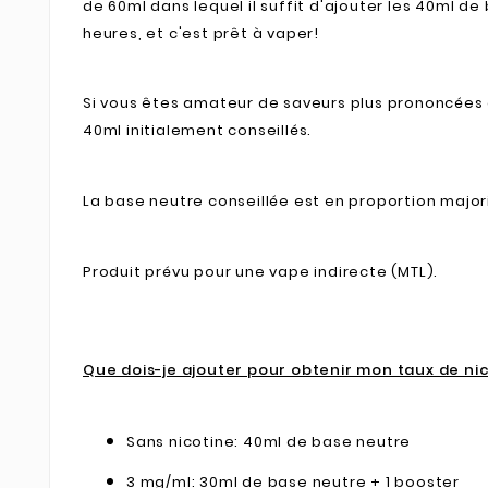
de 60ml dans lequel il suffit d'ajouter les 40ml d
heures, et c'est prêt à vaper!
Si vous êtes amateur de saveurs plus prononcées e
40ml initialement conseillés.
La base neutre conseillée est en proportion major
Produit prévu pour une vape indirecte (MTL).
Que dois-je ajouter pour obtenir mon taux de ni
Sans nicotine: 40ml de base neutre
3 mg/ml: 30ml de base neutre + 1 booster