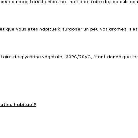
e base ou boosters de nicotine. Inutile de faire des calculs c
t que vous êtes habitué à surdoser un peu vos arômes, il es
itaire de glycérine végétale, 30PG/70VG, étant donné que le
cotine habituel?