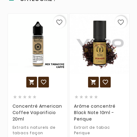
favorite_border
favorite_border














Concentré American
Arôme concentré
Coffee Vaporificio
Black Note 10ml -
20ml
Perique
Extraits naturels de
Extrait de tabac
tabacs façon
Perique