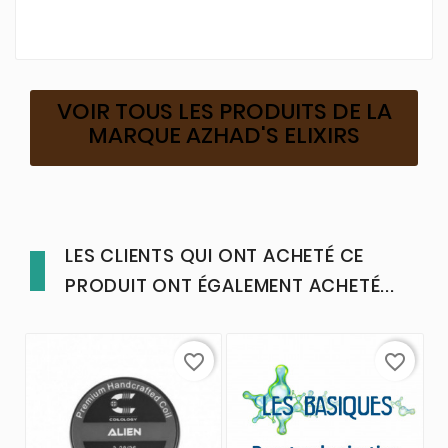
VOIR TOUS LES PRODUITS DE LA
MARQUE AZHAD'S ELIXIRS
LES CLIENTS QUI ONT ACHETÉ CE
PRODUIT ONT ÉGALEMENT ACHETÉ...
favorite_border
favorite_border