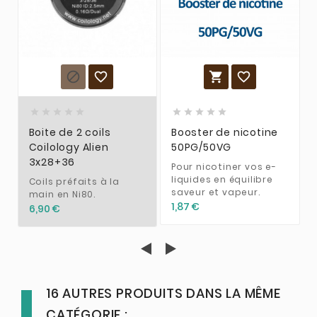














Boite de 2 coils
Booster de nicotine
Coilology Alien
50PG/50VG
3x28+36
Pour nicotiner vos e-
liquides en équilibre
Coils préfaits à la
saveur et vapeur.
main en Ni80.
1,87 €
6,90 €
16 AUTRES PRODUITS DANS LA MÊME
CATÉGORIE :