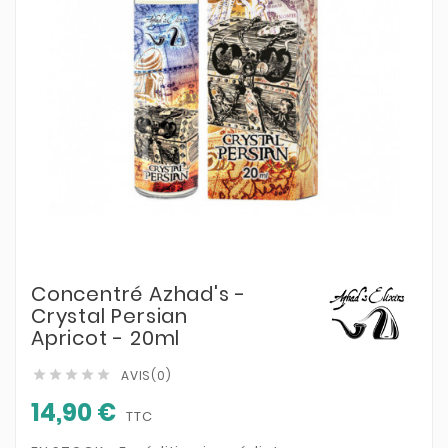
Concentré Azhad's -
Crystal Persian
Apricot - 20ml
AVIS(0)





14,90 €
TTC