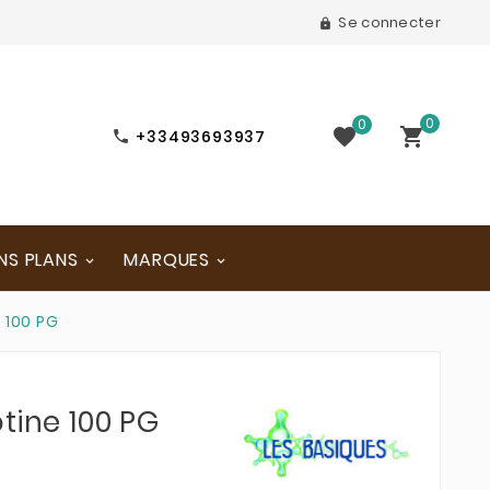
Se connecter

0
0


+33493693937

NS PLANS
MARQUES
 100 PG
tine 100 PG