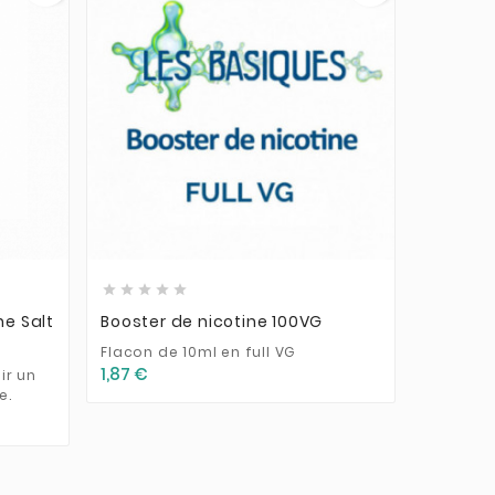











ne Salt
Booster de nicotine 100VG
Booster
Nico Fr
Flacon de 10ml en full VG
1,87 €
ir un
Booster 
e.
19,9mg/
1,75 €
1