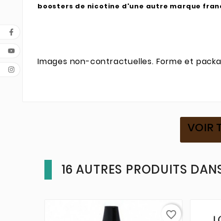
boosters de nicotine d'une autre marque françai
Images non-contractuelles. Forme et packag
VOIR 
16 AUTRES PRODUITS DANS
favorite_border