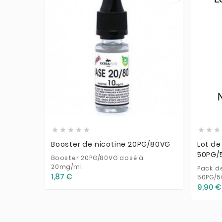











Booster de nicotine 20PG/80VG
Lot de
50PG/5
Booster 20PG/80VG dosé à
20mg/ml.
Pack d
1,87 €
50PG/5
9,90 €