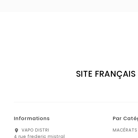
SITE FRANÇAIS
Informations
Par Caté
VAPO DISTRI
MACÉRATS 
location_on
4 rue frederic mistral