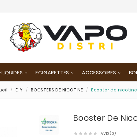
-LIQUIDES
ECIGARETTES
ACCESSOIRES
BO
ueil
DIY
BOOSTERS DE NICOTINE
Booster de nicotine
Booster De Nico
AVIS(0)




