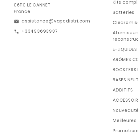
Kits compl
06110 LE CANNET
France
Batteries
assistance@vapodistri.com
email
Clearomis
+33493693937
call
Atomiseur
reconstruc
E-LIQUIDES
ARÔMES C
BOOSTERS 
BASES NEU
ADDITIFS
ACCESSOIR
Nouveaut
Meilleures
Promotion