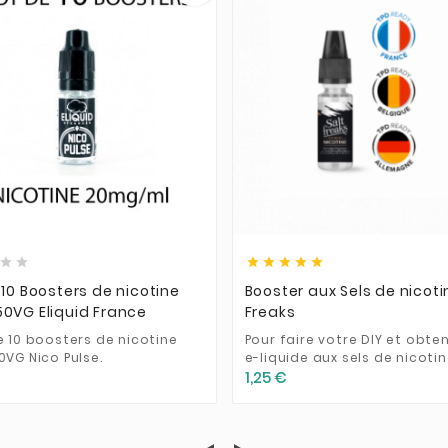













 10 Boosters de nicotine
Booster aux Sels de nicoti
0VG Eliquid France
Freaks
e 10 boosters de nicotine
Pour faire votre DIY et obten
0VG Nico Pulse.
e-liquide aux sels de nicotin
1,25 €