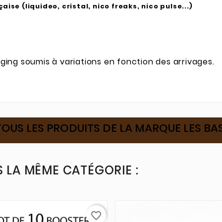
se (liquideo, cristal, nico freaks, nico pulse...)
ing soumis à variations en fonction des arrivages.
TOUS LES PRODUITS DE LA MARQUE LES BA
 LA MÊME CATÉGORIE :
favorite_border