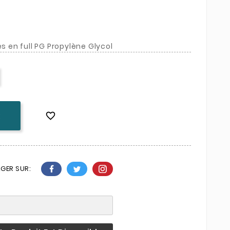
es en full PG Propylène Glycol

K
GER SUR: