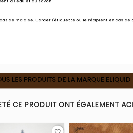
ent à l'eau et au savon.
as de malaise. Garder l'étiquette ou le récipient en cas de 
OUS LES PRODUITS DE LA MARQUE ELIQUID
ETÉ CE PRODUIT ONT ÉGALEMENT ACH
favorite_border