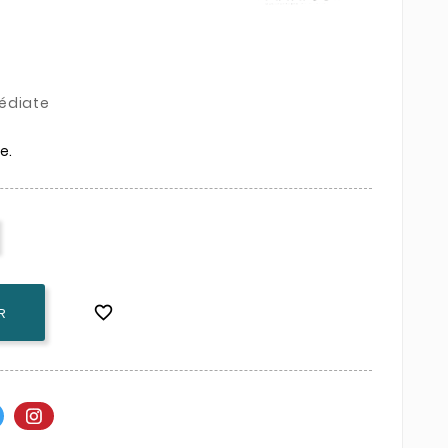
édiate
e.

R