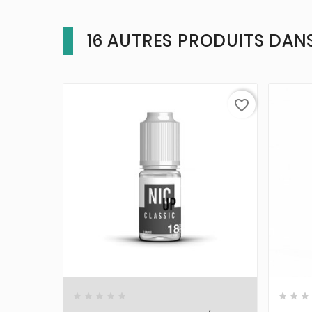
16 AUTRES PRODUITS DANS
favorite_border










