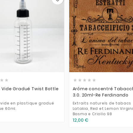













 Vide Gradué Twist Bottle
Arôme concentré Tabacch
l
3.0. 20ml-Re Ferdinando
 vide en plastique gradué
Extraits naturels de tabacs
ue 60ml.
Latakia, Red et Lemon Virgini
Basma e Criollo 98
12,00 €