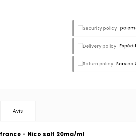
Paieme
Expédi
Service 
Avis
 france - Nico salt 20mg/ml