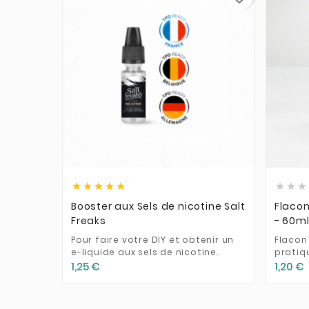











Booster aux Sels de nicotine Salt
Flacon
Freaks
- 60m
Pour faire votre DIY et obtenir un
Flacon
e-liquide aux sels de nicotine.
pratiq
1,25 €
1,20 €