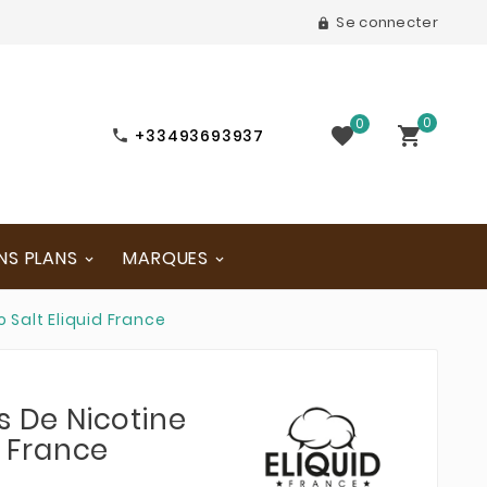
Se connecter

0
0


+33493693937

NS PLANS
MARQUES
o Salt Eliquid France
s De Nicotine
d France