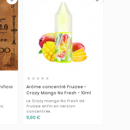











ificio
Arôme concentré Fruizee -
Concent
Crazy Mango No Fresh - 10ml
A&L 30m
Le Crazy mango No Fresh de
Le fame
a,
fruizee enfin en version
version 
concentrée.
13,90 €
5,90 €