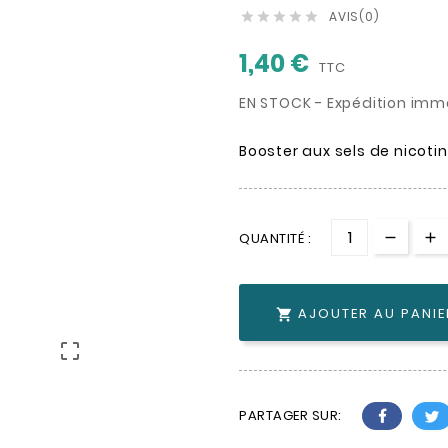
AVIS(0)





1,40 €
TTC
EN STOCK - Expédition imm
Booster aux sels de nicotin
QUANTITÉ :
AJOUTER AU PANIE


PARTAGER SUR: