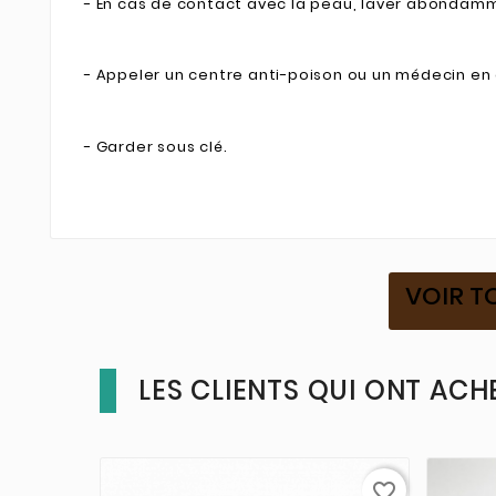
- En cas de contact avec la peau, laver abondamm
- Appeler un centre anti-poison ou un médecin en c
- Garder sous clé.
VOIR T
LES CLIENTS QUI ONT ACH
favorite_border