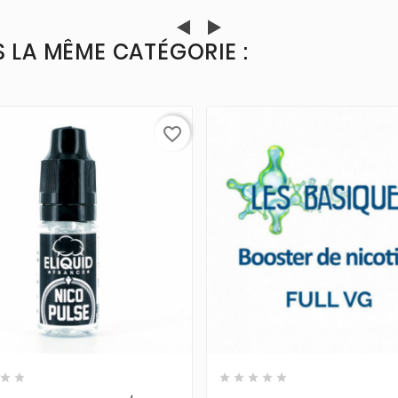
 LA MÊME CATÉGORIE :
favorite_border












