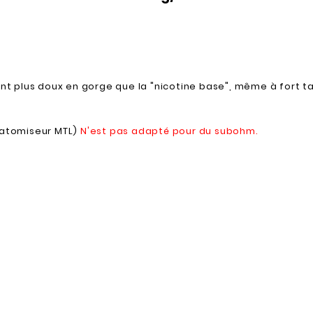
ront plus doux en gorge que la "nicotine base", même à fort t
r/atomiseur MTL)
N'est pas adapté pour du subohm.