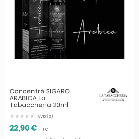
Concentré SIGARO
ARABICA La
Tabaccheria 20ml
AVIS(0)





22,90 €
TTC