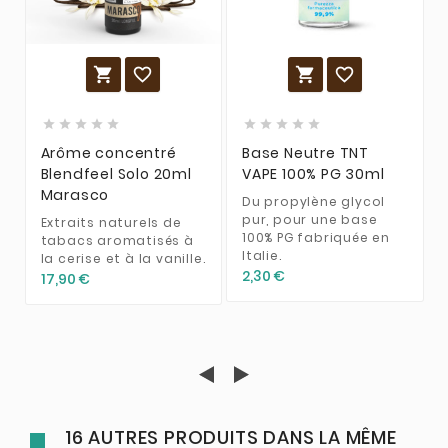














Arôme concentré
Base Neutre TNT
Blendfeel Solo 20ml
VAPE 100% PG 30ml
Marasco
Du propylène glycol
pur, pour une base
Extraits naturels de
100% PG fabriquée en
tabacs aromatisés à
Italie.
la cerise et à la vanille.
2,30 €
17,90 €
16 AUTRES PRODUITS DANS LA MÊME