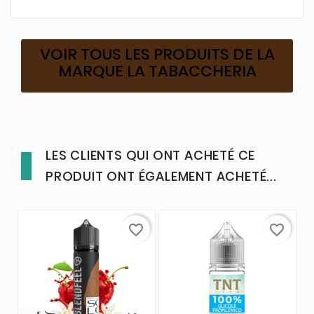
VOIR TOUS LES PRODUITS DE LA
MARQUE LA TABACCHERIA
LES CLIENTS QUI ONT ACHETÉ CE
PRODUIT ONT ÉGALEMENT ACHETÉ...
favorite_border
favorite_border