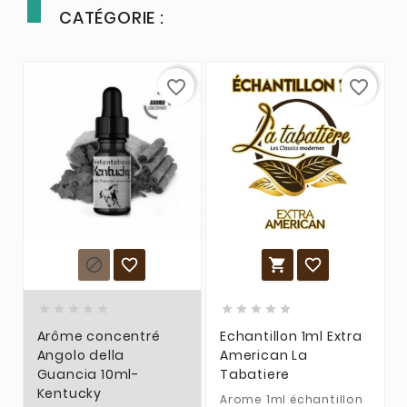
CATÉGORIE :
favorite_border
favorite_border














Arôme concentré
Echantillon 1ml Extra
Angolo della
American La
Guancia 10ml-
Tabatiere
Kentucky
Arome 1ml échantillon