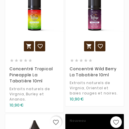














Concentré Tropical
Concentré Wild Berry
Pineapple La
La Tabatière 10ml
Tabatière 10ml
Extraits naturels de
Virgnia, Oriental et
Extraits naturels de
baies rouges et noires.
Virgnia, Burley et
10,90 €
Ananas.
10,90 €
Nouveau
favorite_border
favorite_border