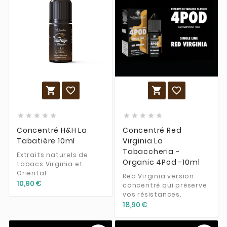














Concentré H&H La
Concentré Red
Tabatière 10ml
Virginia La
Tabaccheria -
Extraits naturels de
Organic 4Pod -10ml
tabacs Virginia et
Oriental
Red Virginia version
10,90 €
concentré qui préserve
vos résistances.
18,90 €