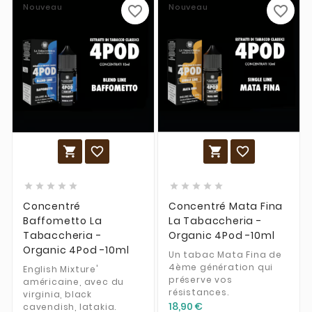
Nouveau
Nouveau
favorite_border
favorite_border














Concentré
Concentré Mata Fina
Baffometto La
La Tabaccheria -
Tabaccheria -
Organic 4Pod -10ml
Organic 4Pod -10ml
Un tabac Mata Fina de
4ème génération qui
English Mixture'
préserve vos
américaine, avec du
résistances.
virginia, black
18,90 €
cavendish, latakia.