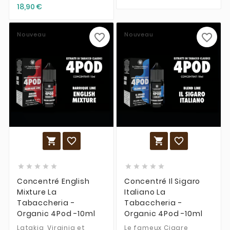
18,90 €
Nouveau
Nouveau
favorite_border
favorite_border














Concentré English
Concentré Il Sigaro
Mixture La
Italiano La
Tabaccheria -
Tabaccheria -
Organic 4Pod -10ml
Organic 4Pod -10ml
Latakia, Virginia et
Le fameux Cigare