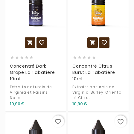














Concentré Dark
Concentré Citrus
Grape La Tabatière
Burst La Tabatière
10ml
10ml
Extraits naturels de
Extraits naturels de
Virginia et Raisins
Virginia, Burley, Oriental
Noirs.
et Citrus.
10,90 €
10,90 €
favorite_border
favorite_border