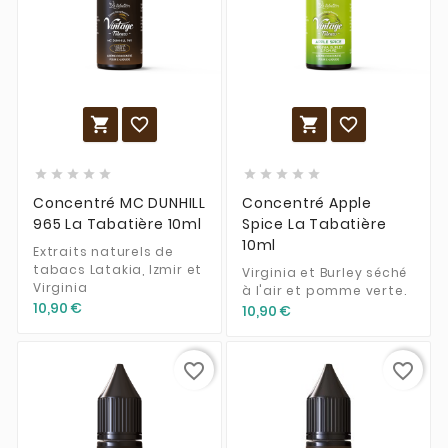














Concentré MC DUNHILL
Concentré Apple
965 La Tabatière 10ml
Spice La Tabatière
10ml
Extraits naturels de
tabacs Latakia, Izmir et
Virginia et Burley séché
Virginia
à l'air et pomme verte.
10,90 €
10,90 €
favorite_border
favorite_border