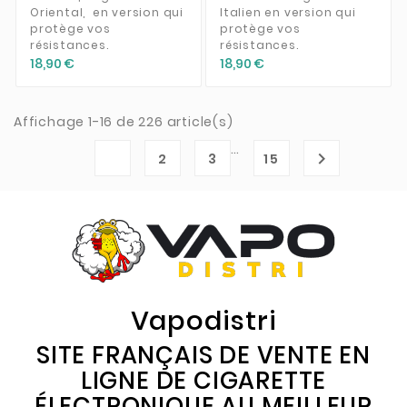
Oriental, en version qui
Italien en version qui
protège vos
protège vos
résistances.
résistances.
18,90 €
18,90 €
Affichage 1-16 de 226 article(s)
…
1

2
3
15
Vapodistri
SITE FRANÇAIS DE VENTE EN
LIGNE DE CIGARETTE
ÉLECTRONIQUE AU MEILLEUR