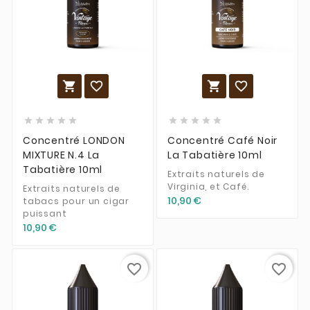














Concentré LONDON
Concentré Café Noir
MIXTURE N.4 La
La Tabatière 10ml
Tabatière 10ml
Extraits naturels de
Virginia, et Café.
Extraits naturels de
10,90 €
tabacs pour un cigar
puissant
10,90 €
favorite_border
favorite_border