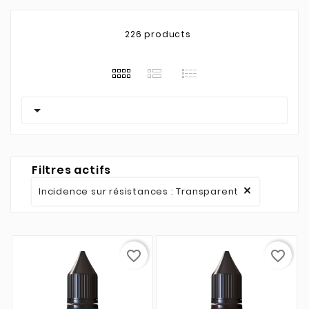
226 products

Filtres actifs
Incidence sur résistances : Transparent

favorite_border
favorite_border