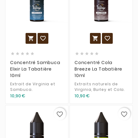














Concentré Sambuca
Concentré Cola
Elixir La Tabatière
Breeze La Tabatière
10ml
10ml
Extrait de Virginia et
Extraits naturels de
Sambuca.
Virginia, Burley et Cola.
10,90 €
10,90 €
favorite_border
favorite_border