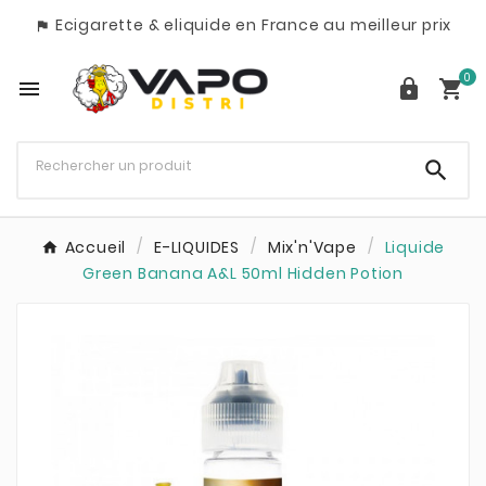
Ecigarette & eliquide en France au meilleur prix

0




Accueil
E-LIQUIDES
Mix'n'Vape
Liquide
Green Banana A&L 50ml Hidden Potion