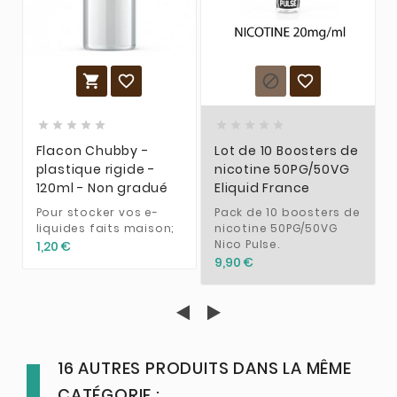














Flacon Chubby -
Lot de 10 Boosters de
plastique rigide -
nicotine 50PG/50VG
120ml - Non gradué
Eliquid France
Pour stocker vos e-
Pack de 10 boosters de
liquides faits maison;
nicotine 50PG/50VG
Nico Pulse.
1,20 €
9,90 €
16 AUTRES PRODUITS DANS LA MÊME
CATÉGORIE :