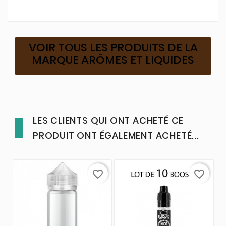
VOIR TOUS LES PRODUITS DE LA
MARQUE ARÔMES ET LIQUIDES
LES CLIENTS QUI ONT ACHETÉ CE
PRODUIT ONT ÉGALEMENT ACHETÉ...
favorite_border
favorite_border