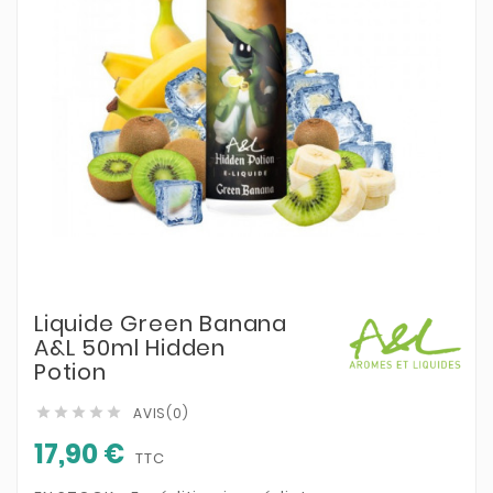
Liquide Green Banana
A&L 50ml Hidden
Potion
AVIS(0)





17,90 €
TTC