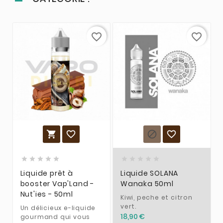
favorite_border
favorite_border














Liquide prêt à
Liquide SOLANA
booster Vap'Land -
Wanaka 50ml
Nut'ies - 50ml
Kiwi, peche et citron
vert.
Un délicieux e-liquide
18,90 €
gourmand qui vous