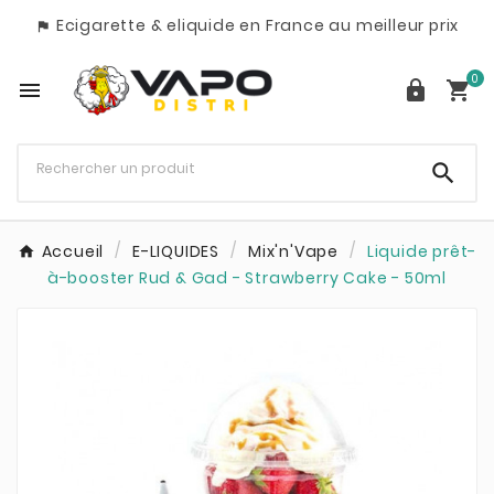
Ecigarette & eliquide en France au meilleur prix

0




Accueil
E-LIQUIDES
Mix'n'Vape
Liquide prêt-
à-booster Rud & Gad - Strawberry Cake - 50ml