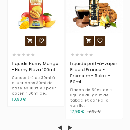














Liquide Horny Mango
Liquide prêt-à-vaper
- Horny Flava 100ml
Eliquid France -
Premium - Relax -
Concentré de 30ml à
50ml
diluer dans 30ml de
base en 100% VG pour
Flacon de 50ml de e-
obtenir 60ml de...
liquide au gout de
10,90 €
tabac et café à la
vanille.
17,90 €
19,90 €