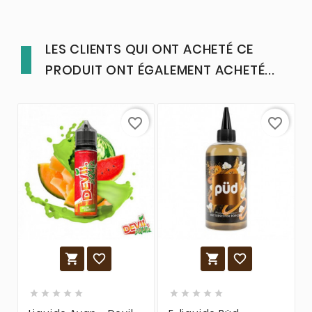
LES CLIENTS QUI ONT ACHETÉ CE
PRODUIT ONT ÉGALEMENT ACHETÉ...
favorite_border
favorite_border













