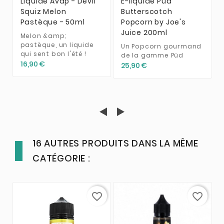
Liquide Avap - Devil
E-liquide Püd
Squiz Melon
Butterscotch
Pastèque - 50ml
Popcorn by Joe's
Juice 200ml
Melon &amp;
pastèque, un liquide
Un Popcorn gourmand
qui sent bon l'été !
de la gamme Püd
16,90 €
25,90 €
16 AUTRES PRODUITS DANS LA MÊME
CATÉGORIE :
favorite_border
favorite_border