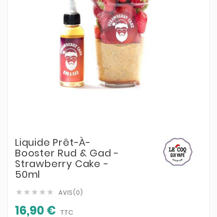
Liquide Prêt-À-
Booster Rud & Gad -
Strawberry Cake -
50ml
AVIS(0)





16,90 €
TTC