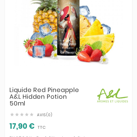
Liquide Red Pineapple
A&L Hidden Potion
50ml
AVIS(0)





17,90 €
TTC