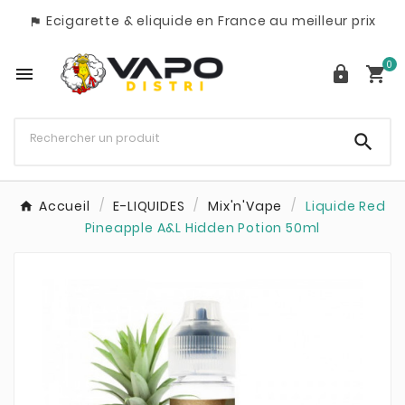
Ecigarette & eliquide en France au meilleur prix

0




Accueil
E-LIQUIDES
Mix'n'Vape
Liquide Red
Pineapple A&L Hidden Potion 50ml