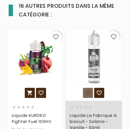
16 AUTRES PRODUITS DANS LA MÊME
CATÉGORIE :
favorite_border
favorite_border














Liquide KUROKO
Liquide La Fabrique à
Fighter Fuel 100ml
biscuit - Solana -
Vanille - 50ml