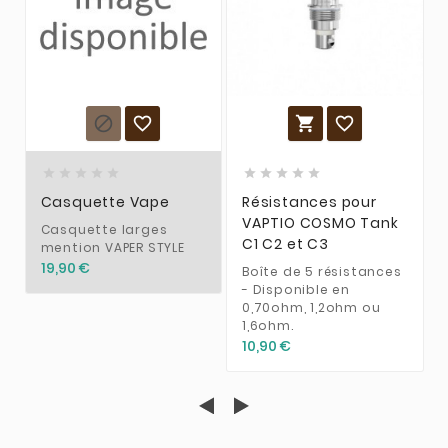














Casquette Vape
Résistances pour
VAPTIO COSMO Tank
Casquette larges
C1 C2 et C3
mention VAPER STYLE
19,90 €
Boîte de 5 résistances
- Disponible en
0,70ohm, 1,2ohm ou
1,6ohm.
10,90 €