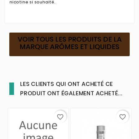
nicotine si souhaité.
VOIR TOUS LES PRODUITS DE LA
MARQUE ARÔMES ET LIQUIDES
LES CLIENTS QUI ONT ACHETÉ CE
PRODUIT ONT ÉGALEMENT ACHETÉ...
favorite_border
favorite_border