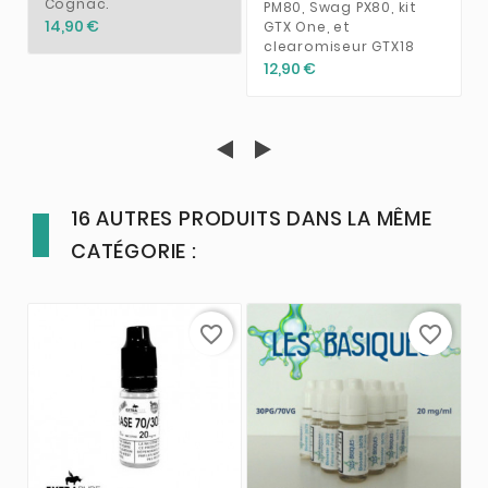
Cognac.
PM80, Swag PX80, kit
14,90 €
GTX One, et
clearomiseur GTX18
12,90 €
16 AUTRES PRODUITS DANS LA MÊME
CATÉGORIE :
favorite_border
favorite_border