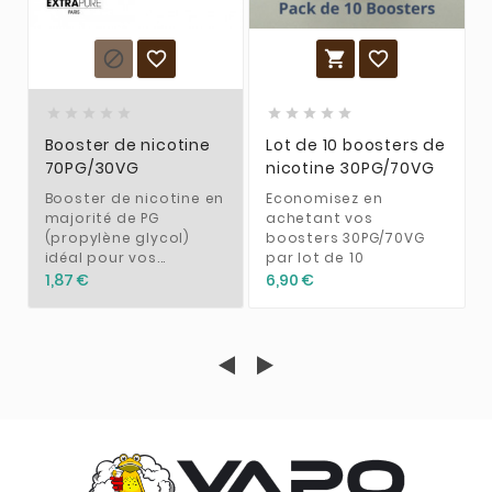














Booster de nicotine
Lot de 10 boosters de
70PG/30VG
nicotine 30PG/70VG
Booster de nicotine en
Economisez en
majorité de PG
achetant vos
(propylène glycol)
boosters 30PG/70VG
idéal pour vos...
par lot de 10
1,87 €
6,90 €