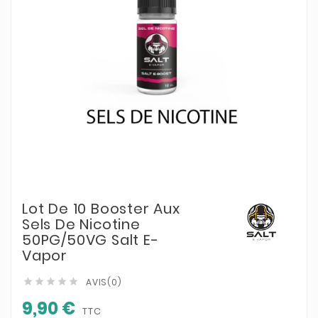
Lot De 10 Booster Aux
Sels De Nicotine
50PG/50VG Salt E-
Vapor
AVIS(0)





9,90 €
TTC