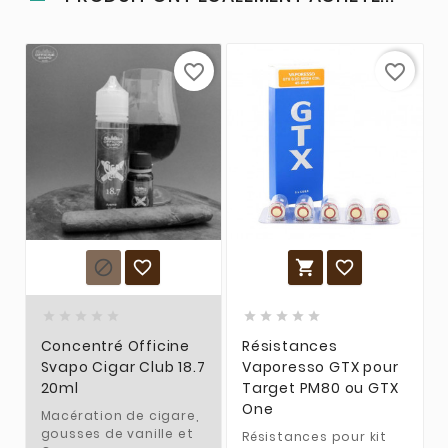
favorite_border
favorite_border














Concentré Officine
Résistances
Svapo Cigar Club 18.7
Vaporesso GTX pour
20ml
Target PM80 ou GTX
One
Macération de cigare,
gousses de vanille et
Résistances pour kit