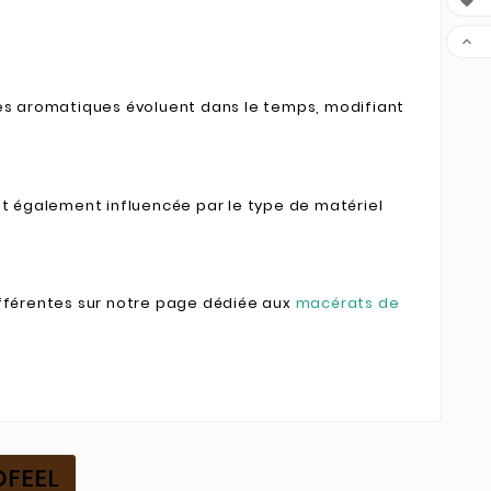


ques aromatiques évoluent dans le temps, modifiant
t également influencée par le type de matériel
fférentes sur notre page dédiée aux
macérats de
DFEEL