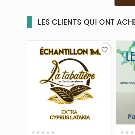
LES CLIENTS QUI ONT ACH
favorite_border










