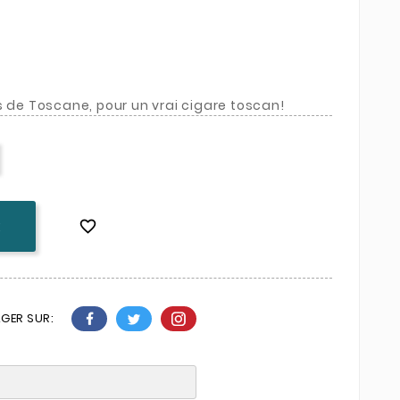
s de Toscane, pour un vrai cigare toscan!

K
GER SUR: