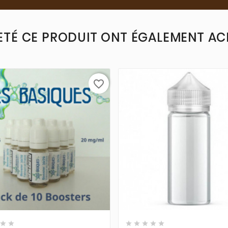
ETÉ CE PRODUIT ONT ÉGALEMENT ACH
favorite_border












