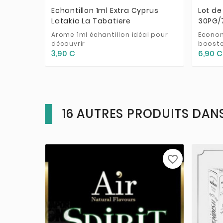
Echantillon 1ml Extra Cyprus
Lot de
Latakia La Tabatiere
30PG/
Arome 1ml échantillon idéal pour
Econom
découvrir
booste
3,90 €
6,90 €
16 AUTRES PRODUITS DANS
favorite_border