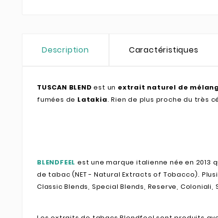
Description
Caractéristiques
TUSCAN BLEND
est un
extrait naturel de m
élan
fumées de
Latakia
. Rien de plus proche du très 
BLENDFEEL
est une marque italienne née en 2013 q
de tabac (NET - Natural Extracts of Tobacco). Pl
Classic Blends, Special Blends, Reserve, Coloniali,
Les extraits de tabacs Blendfeel sont produits av