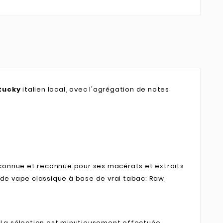
tucky
italien local, avec l'agrégation de notes
 connue et reconnue pour ses macérats et extraits
de vape classique à base de vrai tabac: Raw,
é. La sélection est minutieusement effectuée