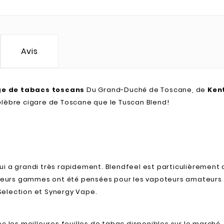
Avis
ge de tabacs toscans
Du Grand-Duché de Toscane, de
Ken
célèbre cigare de Toscane que le Tuscan Blend!
ui a grandi très rapidement. Blendfeel est particulièrement
usieurs gammes ont été pensées pour les vapoteurs amateurs 
 Selection et Synergy Vape.
ec les meilleures feuilles de tabac disponibles sur le march