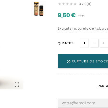
AVIS(0)





9,50 €
TTC
Extraits naturels de tabac
QUANTITÉ :
RUPTURE DE STOC


PARTA