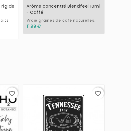
 rigide
Arôme concentré Blendfeel 10ml
Arôme F
- Caffé
Mandari
faits
Vraie graines de café naturelles.
Le Citro
fruizee 
11,99 €
concent
5,90 €
favorite_border
favorite_border