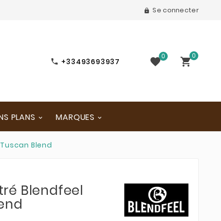
Se connecter

0
0


+33493693937

NS PLANS
MARQUES
-Tuscan Blend
ré Blendfeel
lend