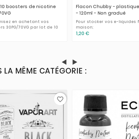
 10 boosters de nicotine
Flacon Chubby - plastique
70VG
- 120ml - Non gradué
isez en achetant vos
Pour stocker vos e-liquides 
rs 30PG/70VG par lot de 10
maison;
1,20 €
 LA MÊME CATÉGORIE :
favorite_border