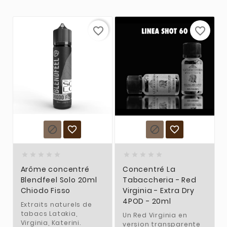
favorite_border
favorite_border














Arôme concentré
Concentré La
Blendfeel Solo 20ml
Tabaccheria - Red
Chiodo Fisso
Virginia - Extra Dry
4POD - 20ml
Extraits naturels de
tabacs Latakia,
Un Red Virginia en
Virginia, Katerini.
version transparente