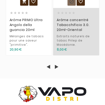














Arôme PRIMO Ultra
Arôme concentré
Angolo della
Tabacchificio 3.0.
guancia 20ml
20ml-Oriental
Mélanges de tabacs
Extraits naturels de
pour une saveur
tabac Prilep de
"primitive".
Macédonie.
20,90 €
8,00 €